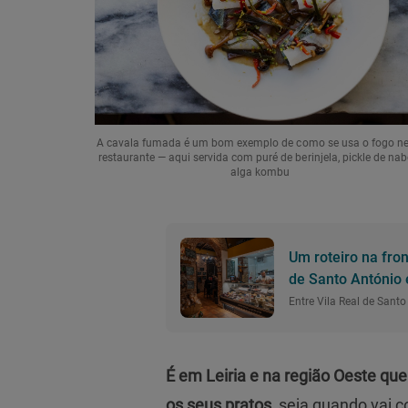
A cavala fumada é um bom exemplo de como se usa o fogo ne
restaurante — aqui servida com puré de berinjela, pickle de nab
alga kombu
Um roteiro na fron
de Santo António
Entre Vila Real de Sant
É em Leiria e na região Oeste que
os seus pratos,
seja quando vai co