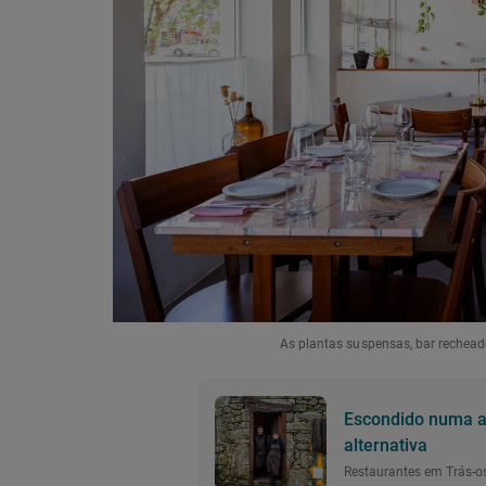
As plantas suspensas, bar rechead
Escondido numa al
alternativa
Restaurantes em Trás-o