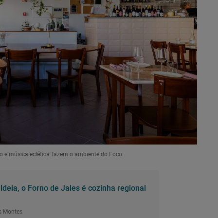
o e música eclética fazem o ambiente do Foco
deia, o Forno de Jales é cozinha regional
s-Montes