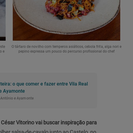
ste
O tártaro de novilho com temperos asiáticos, cebola frita, alga nori e
o e
pepino expressa um pouco do percurso profissional do chef
teira: o que comer e fazer entre Vila Real
 e Ayamonte
o António e Ayamonte
 César Vitorino vai buscar inspiração para
lher salsa-de-cavalo junto ao Castelo, no