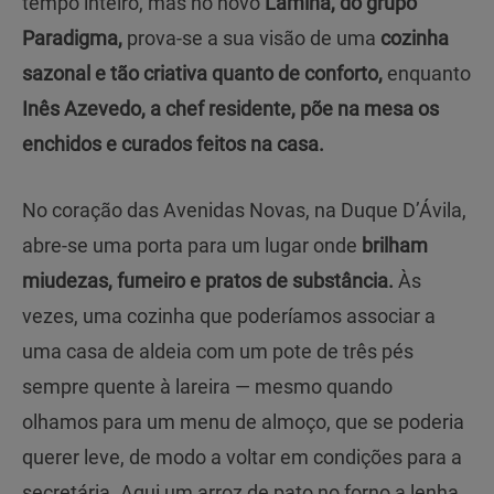
tempo inteiro, mas no novo
Lamina, do grupo
Paradigma,
prova-se a sua visão de uma
cozinha
sazonal e tão criativa quanto de conforto,
enquanto
Inês Azevedo, a chef residente, põe na mesa os
enchidos e curados feitos na casa.
No coração das Avenidas Novas, na Duque D’Ávila,
abre-se uma porta para um lugar onde
brilham
miudezas, fumeiro e pratos de substância.
Às
vezes, uma cozinha que poderíamos associar a
uma casa de aldeia com um pote de três pés
sempre quente à lareira — mesmo quando
olhamos para um menu de almoço, que se poderia
querer leve, de modo a voltar em condições para a
secretária. Aqui um arroz de pato no forno a lenha