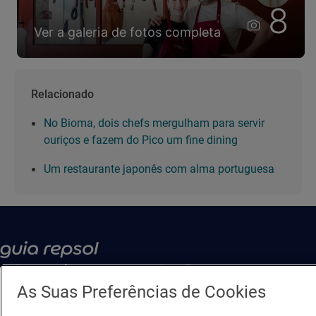
8
Ver a galeria de fotos completa
Relacionado
No Bioma, dois chefs mergulham para servir
ouriços e fazem do Pico um fine dining
Um restaurante japonês com alma portuguesa
Guia Repsol
Ligações
As Suas Preferências de Cookies
Comer
Contacto