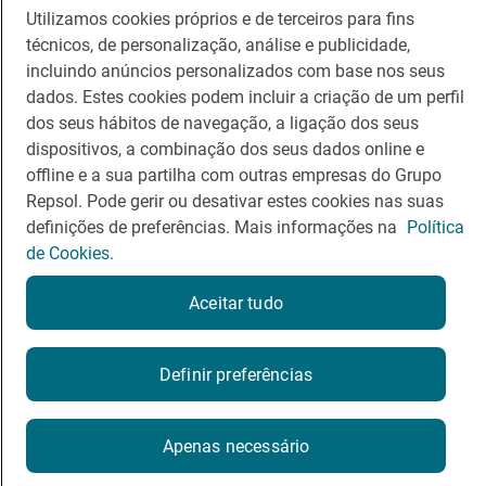
Utilizamos cookies próprios e de terceiros para fins
Viajar
Sala de imprensa
técnicos, de personalização, análise e publicidade,
Canal de ética e conformidade
incluindo anúncios personalizados com base nos seus
dados. Estes cookies podem incluir a criação de um perfil
dos seus hábitos de navegação, a ligação dos seus
dispositivos, a combinação dos seus dados online e
offline e a sua partilha com outras empresas do Grupo
Repsol. Pode gerir ou desativar estes cookies nas suas
Política de Privacidade
Política de Cookies
Nota legal
definições de preferências. Mais informações na
Política
Termos de Serviço
de Cookies.
© Repsol S.A. 2000
- 2026
Aceitar tudo
Definir preferências
Apenas necessário