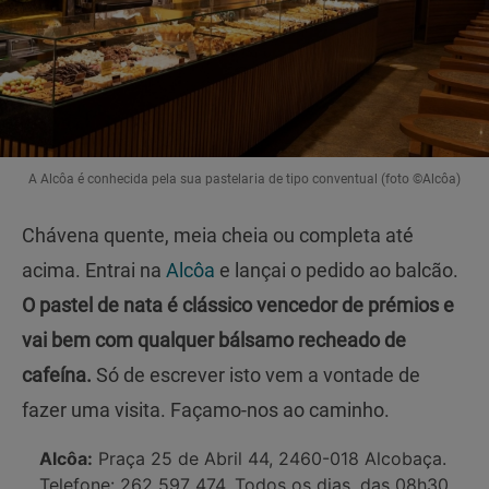
A Alcôa é conhecida pela sua pastelaria de tipo conventual (foto ©Alcôa)
Chávena quente, meia cheia ou completa até
acima. Entrai na
Alcôa
e lançai o pedido ao balcão.
O pastel de nata é clássico vencedor de prémios e
vai bem com qualquer bálsamo recheado de
cafeína.
Só de escrever isto vem a vontade de
fazer uma visita. Façamo-nos ao caminho.
Alcôa:
Praça 25 de Abril 44, 2460-018 Alcobaça.
Telefone: 262 597 474. Todos os dias, das 08h30