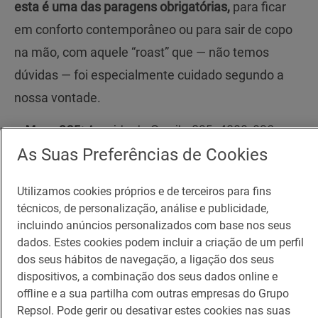
esta é uma das paragens obrigatórias,
para ficar
em conforto contemporâneo ou para sair de copo
na mão, com aquele “roast” que — não temos
dúvidas — foi especialmente cuidado segundo a
nossa vontade.
Mesa 325:
Avenida de Camilo 325, 4300-096
Porto. Telefone: 917 414 102. De segunda a
As Suas Preferências de Cookies
sexta, das 08h30 às 17h. Aos sábados, das 09h
às 13h. Encerrado aos domingos.
Utilizamos cookies próprios e de terceiros para fins
técnicos, de personalização, análise e publicidade,
Terra Bio Food & Co: o melhor amigo
incluindo anúncios personalizados com base nos seus
do brunch
dados. Estes cookies podem incluir a criação de um perfil
dos seus hábitos de navegação, a ligação dos seus
dispositivos, a combinação dos seus dados online e
Podem uns quantos não gostar. Podem torcer o
offline e a sua partilha com outras empresas do Grupo
nariz porque acreditam mesmo que não há nada
Repsol. Pode gerir ou desativar estes cookies nas suas