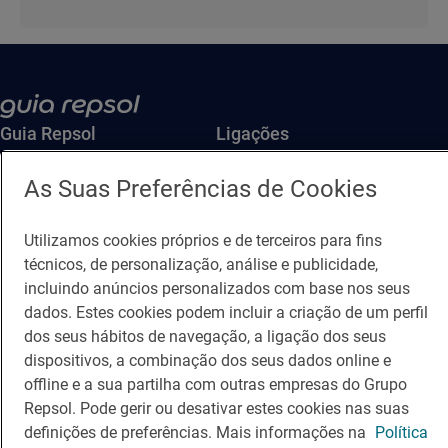
Guia Repsol
Ligações
Comer
Contacto
As Suas Preferências de Cookies
Viajar
Sala de imprensa
Utilizamos cookies próprios e de terceiros para fins
Canal de ética e conformidade
técnicos, de personalização, análise e publicidade,
incluindo anúncios personalizados com base nos seus
dados. Estes cookies podem incluir a criação de um perfil
dos seus hábitos de navegação, a ligação dos seus
dispositivos, a combinação dos seus dados online e
offline e a sua partilha com outras empresas do Grupo
Política de Privacidade
Política de Cookies
Nota legal
Repsol. Pode gerir ou desativar estes cookies nas suas
Termos de Serviço
definições de preferências. Mais informações na
Política
© Repsol S.A. 2000
- 2026