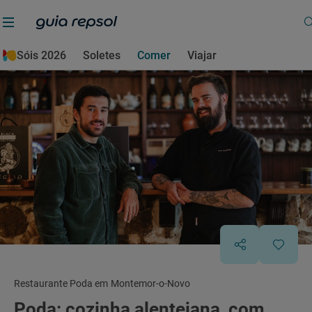
Sóis 2026
Soletes
Comer
Viajar
Restaurante Poda em Montemor-o-Novo
Poda: cozinha alentejana, com