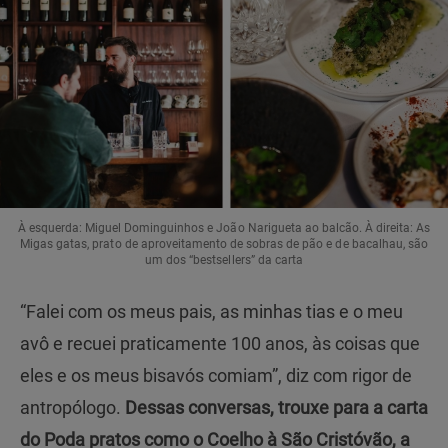
À esquerda: Miguel Dominguinhos e João Narigueta ao balcão. À direita: As
Migas gatas, prato de aproveitamento de sobras de pão e de bacalhau, são
um dos “bestsellers” da carta
“Falei com os meus pais, as minhas tias e o meu
avô e recuei praticamente 100 anos, às coisas que
eles e os meus bisavós comiam”, diz com rigor de
antropólogo.
Dessas conversas, trouxe para a carta
do Poda pratos como o Coelho à São Cristóvão, a