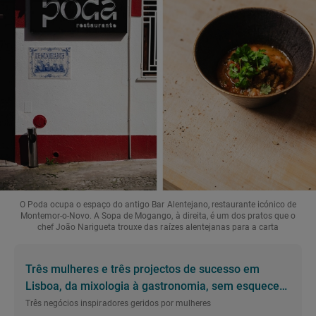
O Poda ocupa o espaço do antigo Bar Alentejano, restaurante icónico de
Montemor-o-Novo. A Sopa de Mogango, à direita, é um dos pratos que o
chef João Narigueta trouxe das raízes alentejanas para a carta
Três mulheres e três projectos de sucesso em
Lisboa, da mixologia à gastronomia, sem esquecer
o vinho
Três negócios inspiradores geridos por mulheres