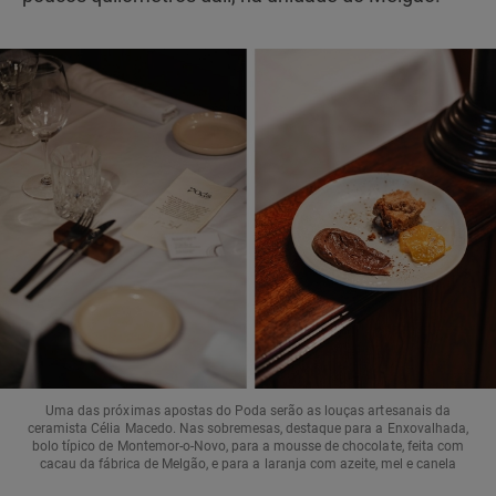
Uma das próximas apostas do Poda serão as louças artesanais da
ceramista Célia Macedo. Nas sobremesas, destaque para a Enxovalhada,
bolo típico de Montemor-o-Novo, para a mousse de chocolate, feita com
cacau da fábrica de Melgão, e para a laranja com azeite, mel e canela