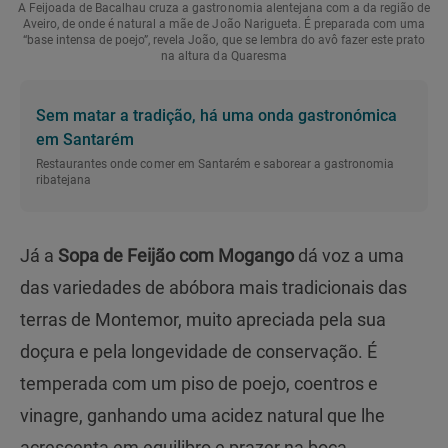
A Feijoada de Bacalhau cruza a gastronomia alentejana com a da região de
Aveiro, de onde é natural a mãe de João Narigueta. É preparada com uma
“base intensa de poejo”, revela João, que se lembra do avô fazer este prato
na altura da Quaresma
Sem matar a tradição, há uma onda gastronómica
em Santarém
Restaurantes onde comer em Santarém e saborear a gastronomia
ribatejana
Já a
Sopa de Feijão com Mogango
dá voz a uma
das variedades de abóbora mais tradicionais das
terras de Montemor, muito apreciada pela sua
doçura e pela longevidade de conservação. É
temperada com um piso de poejo, coentros e
vinagre, ganhando uma acidez natural que lhe
acrescenta em equilibro e prazer na boca.