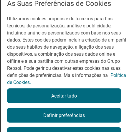
As Suas Preferências de Cookies
Canal de ética e conformidade
Utilizamos cookies próprios e de terceiros para fins
técnicos, de personalização, análise e publicidade,
incluindo anúncios personalizados com base nos seus
dados. Estes cookies podem incluir a criação de um perfil
dos seus hábitos de navegação, a ligação dos seus
Política de Privacidade
Política de Cookies
Nota legal
dispositivos, a combinação dos seus dados online e
Termos de Serviço
offline e a sua partilha com outras empresas do Grupo
© Repsol S.A. 2000
- 2026
Repsol. Pode gerir ou desativar estes cookies nas suas
definições de preferências. Mais informações na
Política
de Cookies.
Aceitar tudo
Definir preferências