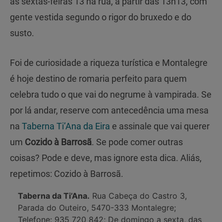
as sextas-feiras 13 na rua, a partir das 13h13, com
gente vestida segundo o rigor do bruxedo e do
susto.
Foi de curiosidade a riqueza turística e Montalegre
é hoje destino de romaria perfeito para quem
celebra tudo o que vai do negrume à vampirada. Se
por lá andar, reserve com antecedência uma mesa
na
Taberna Ti’Ana da Eira
e assinale que vai querer
um
Cozido à Barrosã
. Se pode comer outras
coisas? Pode e deve, mas ignore esta dica. Aliás,
repetimos: Cozido à Barrosã.
Taberna da Ti’Ana.
Rua Cabeça do Castro 3,
Parada do Outeiro, 5470-333 Montalegre;
Telefone: 935 720 842; De domingo a sexta, das