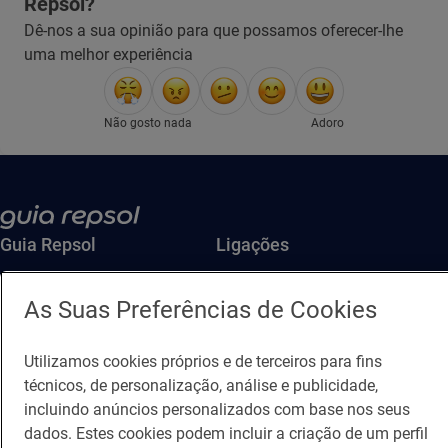
Repsol?
Dê-nos a sua opinião para que possamos oferecer-lhe
uma melhor experiência
Não gosto nada
Adoro
Guia Repsol
Ligações
Comer
Contacto
As Suas Preferências de Cookies
Viajar
Sala de imprensa
Utilizamos cookies próprios e de terceiros para fins
Canal de ética e conformidade
técnicos, de personalização, análise e publicidade,
incluindo anúncios personalizados com base nos seus
dados. Estes cookies podem incluir a criação de um perfil