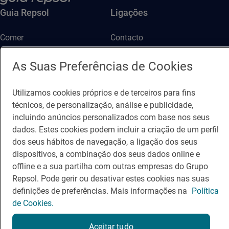
Guia Repsol
Ligações
Comer
Contacto
Viajar
Sala de imprensa
As Suas Preferências de Cookies
Canal de ética e conformidade
Utilizamos cookies próprios e de terceiros para fins
técnicos, de personalização, análise e publicidade,
incluindo anúncios personalizados com base nos seus
dados. Estes cookies podem incluir a criação de um perfil
Política de Privacidade
Política de Cookies
Nota legal
dos seus hábitos de navegação, a ligação dos seus
dispositivos, a combinação dos seus dados online e
Termos de Serviço
© Repsol S.A. 2000
- 2026
offline e a sua partilha com outras empresas do Grupo
Repsol. Pode gerir ou desativar estes cookies nas suas
definições de preferências. Mais informações na
Política
de Cookies.
Aceitar tudo