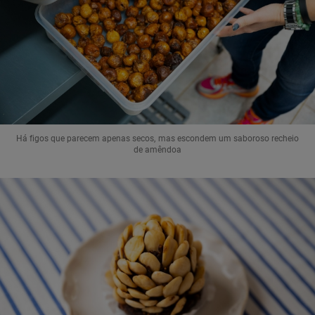
Há figos que parecem apenas secos, mas escondem um saboroso recheio
de amêndoa