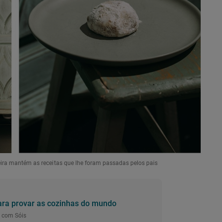
eira mantém as receitas que lhe foram passadas pelos pais
ara provar as cozinhas do mundo
s com Sóis