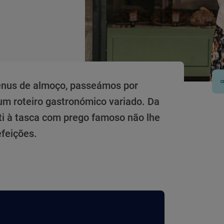
menus de almoço, passeámos por
um roteiro gastronómico variado. Da
ti à tasca com prego famoso não lhe
efeições.