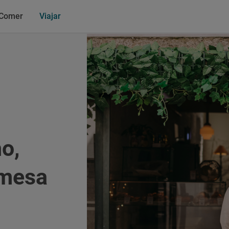
Comer
Viajar
o,
 mesa