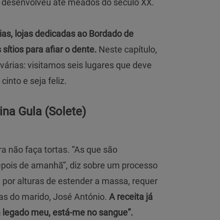
se desenvolveu até meados do século XX.
ias, lojas dedicadas ao Bordado de
sítios para afiar o dente.
Neste capítulo,
 várias: visitamos seis lugares que deve
cinto e seja feliz.
vina Gula (Solete)
a não faça tortas. “As que são
pois de amanhã”, diz sobre um processo
 por alturas de estender a massa, requer
as do marido, José António.
A receita já
m legado meu, está-me no sangue”.