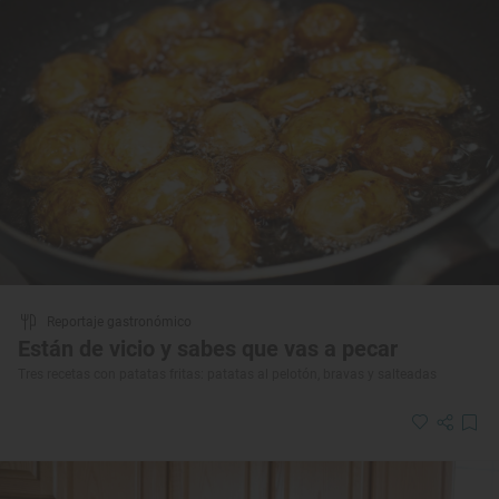
Reportaje gastronómico
Están de vicio y sabes que vas a pecar
Tres recetas con patatas fritas: patatas al pelotón, bravas y salteadas