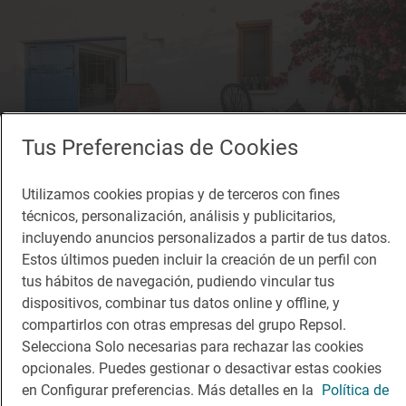
Tus Preferencias de Cookies
Utilizamos cookies propias y de terceros con fines
técnicos, personalización, análisis y publicitarios,
incluyendo anuncios personalizados a partir de tus datos.
Reportaje de viaje
Estos últimos pueden incluir la creación de un perfil con
Una entrada a las islas griegas a los pies del
tus hábitos de navegación, pudiendo vincular tus
Montgó
dispositivos, combinar tus datos online y offline, y
Alojamiento 'Boho Suites Denia' (Denia, Alicante)
compartirlos con otras empresas del grupo Repsol.
Selecciona Solo necesarias para rechazar las cookies
opcionales. Puedes gestionar o desactivar estas cookies
en Configurar preferencias. Más detalles en la
Política de