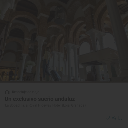
Reportaje de viaje
Un exclusivo sueño andaluz
‘La Bobadilla, a Royal Hideway Hotel’ (Loja, Granada)