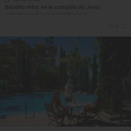
Bendito relax en la campiña de Jerez
‘La Bendita Locura’ (Él Puerto de Santa María, Cádiz)