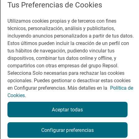
Tus Preferencias de Cookies
Viajar
Sala de prensa
Dormir
Canal de ética
Utilizamos cookies propias y de terceros con fines
técnicos, personalización, análisis y publicitarios,
incluyendo anuncios personalizados a partir de tus datos.
Estos últimos pueden incluir la creación de un perfil con
tus hábitos de navegación, pudiendo vincular tus
dispositivos, combinar tus datos online y offline, y
Política de privacidad
Política de cookies
Nota legal
compartirlos con otras empresas del grupo Repsol.
Condiciones del servicio
Selecciona Solo necesarias para rechazar las cookies
© Repsol S.A. 2000
- 2026
opcionales. Puedes gestionar o desactivar estas cookies
en Configurar preferencias. Más detalles en la
Política de
Cookies.
Aceptar todas
Configurar preferencias