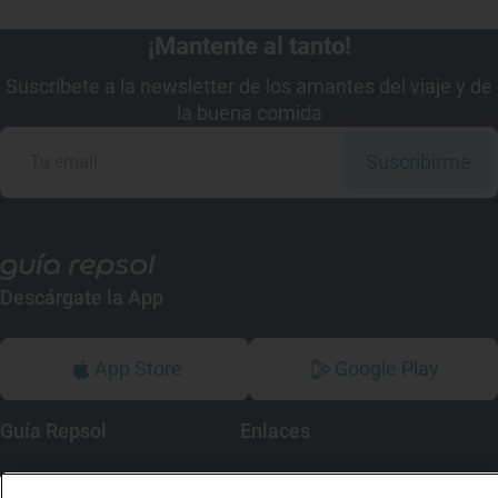
¡Mantente al tanto!
Suscríbete a la newsletter de los amantes del viaje y de
la buena comida
Suscribirme
Descárgate la App
App Store
Google Play
Guía Repsol
Enlaces
Comer
Contacto