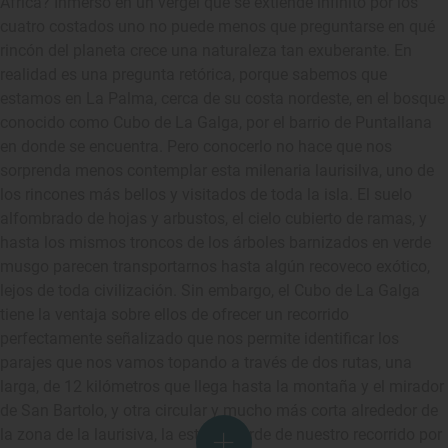
África? Inmerso en un vergel que se extiende infinito por los
cuatro costados uno no puede menos que preguntarse en qué
rincón del planeta crece una naturaleza tan exuberante. En
realidad es una pregunta retórica, porque sabemos que
estamos en La Palma, cerca de su costa nordeste, en el bosque
conocido como Cubo de La Galga, por el barrio de Puntallana
en donde se encuentra. Pero conocerlo no hace que nos
sorprenda menos contemplar esta milenaria laurisilva, uno de
los rincones más bellos y visitados de toda la isla. El suelo
alfombrado de hojas y arbustos, el cielo cubierto de ramas, y
hasta los mismos troncos de los árboles barnizados en verde
musgo parecen transportarnos hasta algún recoveco exótico,
lejos de toda civilización. Sin embargo, el Cubo de La Galga
tiene la ventaja sobre ellos de ofrecer un recorrido
perfectamente señalizado que nos permite identificar los
parajes que nos vamos topando a través de dos rutas, una
larga, de 12 kilómetros que llega hasta la montaña y el mirador
de San Bartolo, y otra circular y mucho más corta alrededor de
la zona de la laurisiva, la estrella verde de nuestro recorrido por