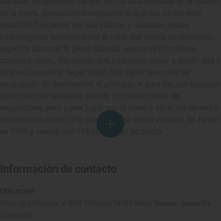
espalda, imaginemos hacerlo con la luna reflejada en el blanco
de la nieve. ¡Sensación inexplicable la que nos ofrece esta
estación! Descender por sus pulcras y cuidadas pistas,
interrumpidas solamente por el color que marca su dificultad,
significa alcanzar la plena libertad, acercarse lo máximo
posible a volar... Sensación que podremos volver a repetir una y
otra vez, porque al llegar abajo, sus ágiles remontes se
encargarán de devolvernos al principio. Y para los que busquen
opciones más relajadas, cuenta con zonas libres de
esquiadores, para poder jugar con la nieve o sacar los termos y
tomarnos un buen café, que nos haga entrar en calor. Se fundó
en 1964 y cuenta con 106 kilómetros de pistas.
Información de contacto
Ubicación
Plaza de Andalucía, 4 (Edif. Cetursa) 18196 Sierra Nevada - Monachil
(Granada)