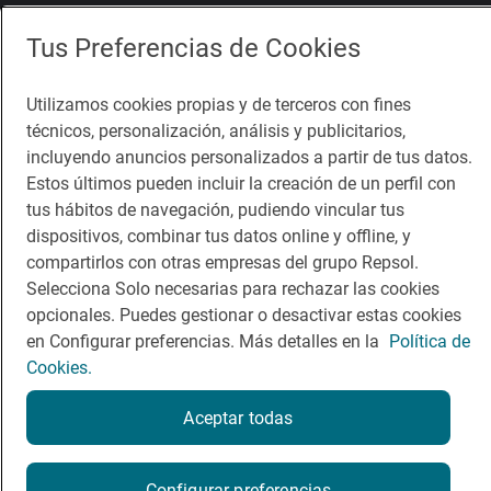
App Store
Google Play
Tus Preferencias de Cookies
Guía Repsol
Enlaces
Utilizamos cookies propias y de terceros con fines
técnicos, personalización, análisis y publicitarios,
Comer
Contacto
incluyendo anuncios personalizados a partir de tus datos.
Estos últimos pueden incluir la creación de un perfil con
Viajar
Sala de prensa
tus hábitos de navegación, pudiendo vincular tus
dispositivos, combinar tus datos online y offline, y
Dormir
Canal de ética
compartirlos con otras empresas del grupo Repsol.
Selecciona Solo necesarias para rechazar las cookies
opcionales. Puedes gestionar o desactivar estas cookies
en Configurar preferencias. Más detalles en la
Política de
Cookies.
Política de privacidad
Política de cookies
Nota legal
Condiciones del servicio
Aceptar todas
© Repsol S.A. 2000
- 2026
Configurar preferencias