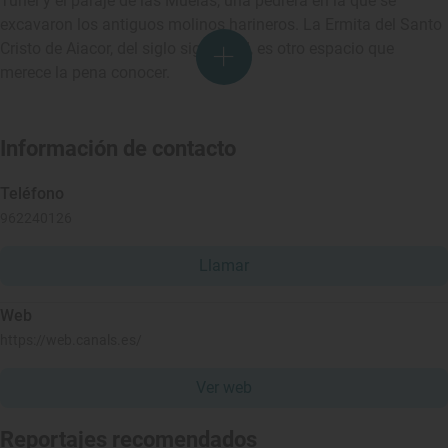
Túnel y el paraje de las Muelas, una pedrera en la que se
excavaron los antiguos molinos harineros. La Ermita del Santo
Cristo de Aiacor, del siglo siglo XVIII, es otro espacio que
merece la pena conocer.
Información de contacto
Teléfono
962240126
Llamar
Web
https://web.canals.es/
Ver web
Reportajes recomendados