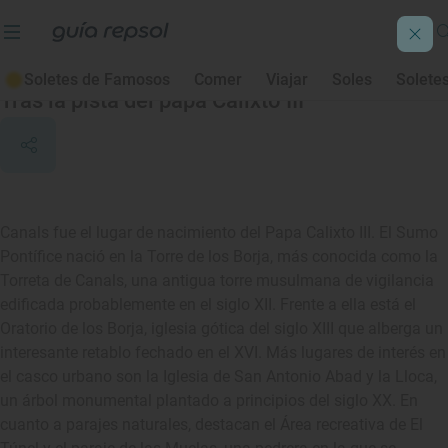
Canals
Soletes de Famosos
Comer
Viajar
Soles
Solete
Tras la pista del papa Calixto III
Canals fue el lugar de nacimiento del Papa Calixto III. El Sumo
Pontífice nació en la Torre de los Borja, más conocida como la
Torreta de Canals, una antigua torre musulmana de vigilancia
edificada probablemente en el siglo XII. Frente a ella está el
Oratorio de los Borja, iglesia gótica del siglo XIII que alberga un
interesante retablo fechado en el XVI. Más lugares de interés en
el casco urbano son la Iglesia de San Antonio Abad y la Lloca,
un árbol monumental plantado a principios del siglo XX. En
cuanto a parajes naturales, destacan el Área recreativa de El