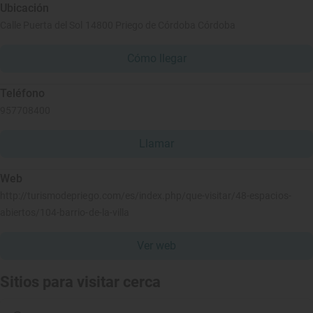
Ubicación
Calle Puerta del Sol 14800 Priego de Córdoba Córdoba
Cómo llegar
Teléfono
957708400
Llamar
Web
http://turismodepriego.com/es/index.php/que-visitar/48-espacios-
abiertos/104-barrio-de-la-villa
Ver web
Sitios para visitar cerca