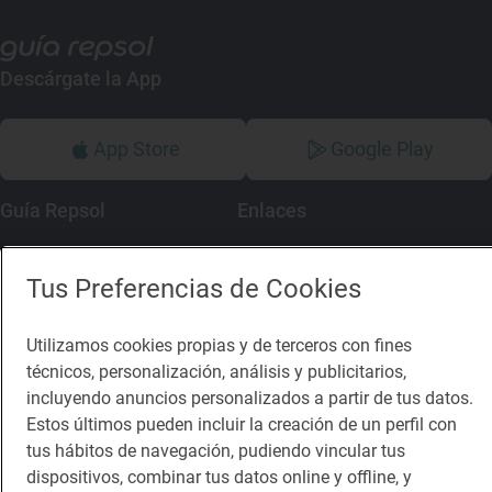
Descárgate la App
App Store
Google Play
Guía Repsol
Enlaces
Comer
Contacto
Tus Preferencias de Cookies
Viajar
Sala de prensa
Dormir
Canal de ética
Utilizamos cookies propias y de terceros con fines
técnicos, personalización, análisis y publicitarios,
incluyendo anuncios personalizados a partir de tus datos.
Estos últimos pueden incluir la creación de un perfil con
tus hábitos de navegación, pudiendo vincular tus
dispositivos, combinar tus datos online y offline, y
Política de privacidad
Política de cookies
Nota legal