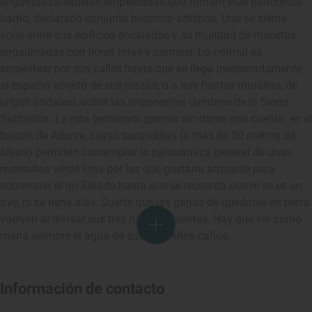
angostas callejuelas empedradas que forman este pintoresco
barrio, declarado conjunto histórico artístico. Uno se siente
volar entre sus edificios encalados y su multitud de macetas
engalanadas con flores rojas y carmesí. Lo normal es
serpentear por sus calles hasta que se llega inesperadamente
al espacio abierto de sus plazas, o a sus fuertes murallas, de
origen andalusí, sobre las imponentes cumbres de la Sierra
Subbética. La ruta terminará apenas sin darse uno cuenta, en el
balcón de Adarve, cuyas barandillas (a más de 50 metros de
altura) permiten contemplar la panorámica general de unas
montañas verde lima por las que gustaría arrojarse para
sobrevolar el río Salado hasta que se recuerda que ni se es un
ave, ni se tiene alas. Suerte que las ganas de quedarse en tierra
vuelven al divisar sus tres rústicas fuentes. Hay que ver cómo
mana siempre el agua de sus pequeños caños.
Información de contacto