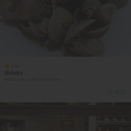
1 Sol
Bideko
Restaurante · Lezama, Araba/Álava