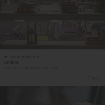
Restaurante Guía Repsol
Andere
Restaurante · Vitoria-Gasteiz, Araba/Álava