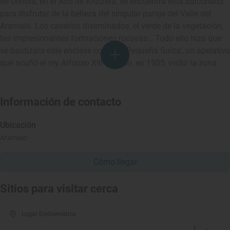
de Urkiola, en el Alto de Krutzeta, se encuentra esta balconada
para disfrutar de la belleza del singular paraje del Valle del
Aramaio. Los caseríos diseminados, el verde de la vegetación,
las impresionantes formaciones rocosas… Todo ello hizo que
se bautizara este enclave como 'la Pequeña Suiza', un apelativo
que acuñó el rey Alfonso XIII cuando, en 1905, visitó la zona.
Información de contacto
Ubicación
Aramaio
Cómo llegar
Sitios para visitar cerca
Lugar Emblemático