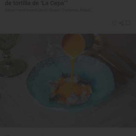
de tortilla de ‘La Cepa’”
Dónde come Edorta Lamo (‘Arrea!’; Campezo, Álaba)