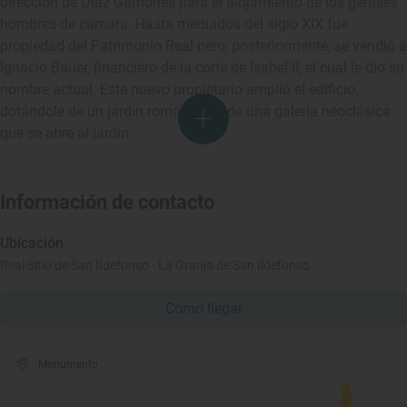
dirección de Díaz Gamones para el alojamiento de los gentiles
hombres de cámara. Hasta mediados del siglo XIX fue
propiedad del Patrimonio Real pero, posteriormente, se vendió a
Ignacio Baüer, financiero de la corte de Isabel II, el cual le dio su
nombre actual. Este nuevo propietario amplió el edificio,
dotándole de un jardín romántico y de una galería neoclásica
que se abre al jardín.
Información de contacto
Ubicación
Real Sitio de San Ildefonso - La Granja de San Ildefonso
Cómo llegar
Monumento