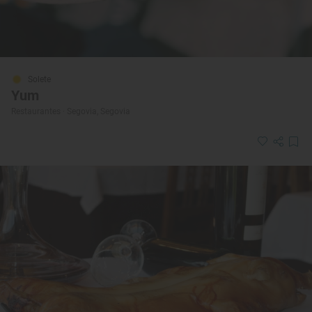
Solete
Yum
Restaurantes · Segovia, Segovia