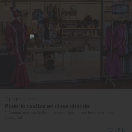
Reportaje de viaje
Poderío castizo en clave chándal
El Chandal chulapo de ‘Fornos y Apolo’ que busca reinventar el traje
tradicional