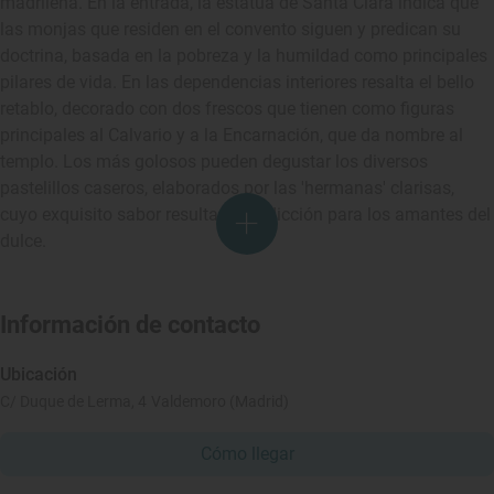
madrileña. En la entrada, la estatua de Santa Clara indica que
las monjas que residen en el convento siguen y predican su
doctrina, basada en la pobreza y la humildad como principales
pilares de vida. En las dependencias interiores resalta el bello
retablo, decorado con dos frescos que tienen como figuras
principales al Calvario y a la Encarnación, que da nombre al
templo. Los más golosos pueden degustar los diversos
pastelillos caseros, elaborados por las 'hermanas' clarisas,
cuyo exquisito sabor resulta una adicción para los amantes del
dulce.
Información de contacto
Ubicación
C/ Duque de Lerma, 4 Valdemoro (Madrid)
Cómo llegar