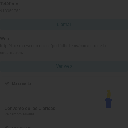
Teléfono
918950752
Llamar
Web
http://turismo.valdemoro.es/portfolio-items/convento-de-la-
encarnacion/
Ver web
Monumento
Convento de las Clarisas
Valdemoro, Madrid