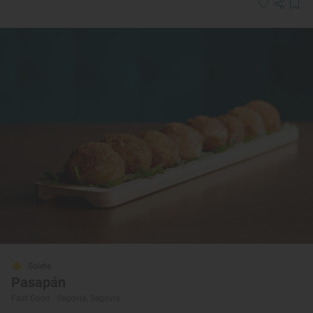
Solete
Pasapán
Fast Good · Segovia, Segovia