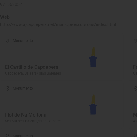
971563052
Web
http://www.ajcapdepera.net/municipi/excursions/index.html
Monumento
El Castillo de Capdepera
F
Capdepera, Balears/Islas Baleares
Ca
Monumento
Illot de Na Moltona
M
Ses Salines, Balears/Islas Baleares
Al
Monumento