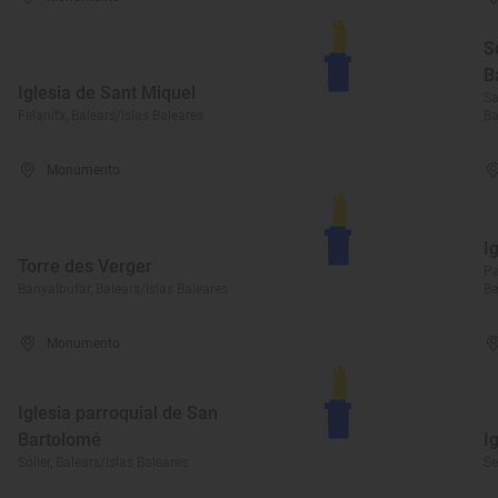
S
B
Iglesia de Sant Miquel
Sa
Felanitx, Balears/Islas Baleares
Ba
Monumento
I
Torre des Verger
Pa
Banyalbufar, Balears/Islas Baleares
Ba
Monumento
Iglesia parroquial de San
Bartolomé
I
Sóller, Balears/Islas Baleares
Se