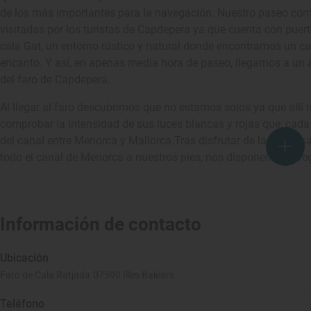
de los más importantes para la navegación. Nuestro paseo com
visitadas por los turistas de Capdepera ya que cuenta con puert
cala Gat, un entorno rústico y natural donde encontramos un 
encanto. Y así, en apenas media hora de paseo, llegamos a un a
del faro de Capdepera.
Al llegar al faro descubrimos que no estamos solos ya que allí 
comprobar la intensidad de sus luces blancas y rojas que, cada
del canal entre Menorca y Mallorca.Tras disfrutar de la hermosa
todo el canal de Menorca a nuestros pies, nos disponemos a regr
Información de contacto
Ubicación
Faro de Cala Ratjada 07590 Illes Balears
Teléfono