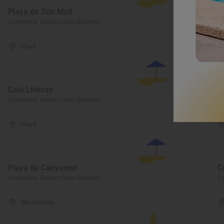
Playa de Son Moll
C
Capdepera, Balears/Islas Baleares
Ca
Playa
Cala Lliteras
C
Capdepera, Balears/Islas Baleares
Ca
Playa
Playa de Canyamel
C
Capdepera, Balears/Islas Baleares
Ca
Monumento