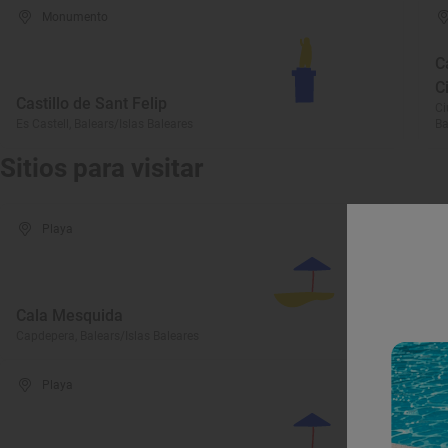
Monumento
C
C
Castillo de Sant Felip
Ci
Es Castell, Balears/Islas Baleares
Ba
Sitios para visitar
Playa
Cala Mesquida
C
Capdepera, Balears/Islas Baleares
Ca
Playa