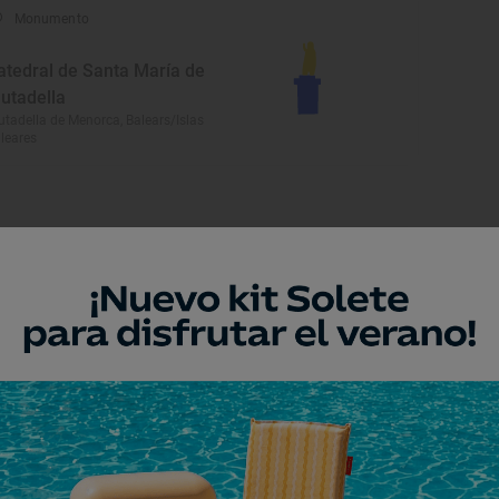
Monumento
atedral de Santa María de
iutadella
utadella de Menorca, Balears/Islas
leares
Playa
ala Auberdans
pdepera, Balears/Islas Baleares
Playa