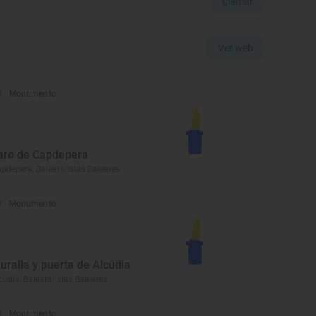
Llamar
Ver web
Monumento
aro de Capdepera
pdepera, Balears/Islas Baleares
Monumento
uralla y puerta de Alcúdia
cúdia, Balears/Islas Baleares
Monumento