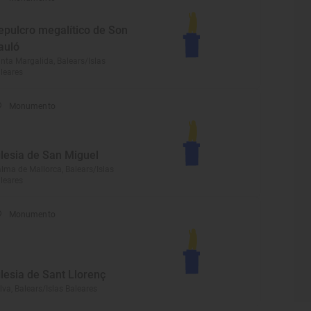
epulcro megalítico de Son
auló
nta Margalida, Balears/Islas
leares
Monumento
glesia de San Miguel
lma de Mallorca, Balears/Islas
leares
Monumento
glesia de Sant Llorenç
lva, Balears/Islas Baleares