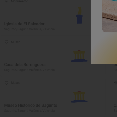
Monumento
Iglesia de El Salvador
E
Sagunto/Sagunt, València/Valencia
Sa
Museo
Casa dels Berenguers
J
Sagunto/Sagunt, València/Valencia
Sa
Museo
Museo Histórico de Sagunto
C
Sagunto/Sagunt, València/Valencia
Sa