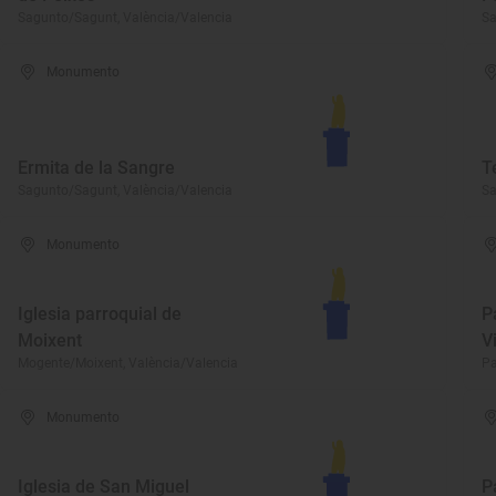
Sagunto/Sagunt, València/Valencia
Sa
Monumento
Ermita de la Sangre
T
Sagunto/Sagunt, València/Valencia
Sa
Monumento
Iglesia parroquial de
P
Moixent
V
Mogente/Moixent, València/Valencia
Pa
Monumento
Iglesia de San Miguel
P