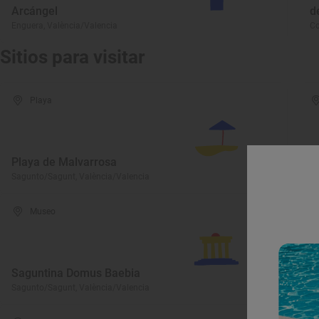
Arcángel
d
Enguera, València/Valencia
Co
Sitios para visitar
Playa
Playa de Malvarrosa
P
Sagunto/Sagunt, València/Valencia
Sa
Museo
Saguntina Domus Baebia
P
Sagunto/Sagunt, València/Valencia
Sa