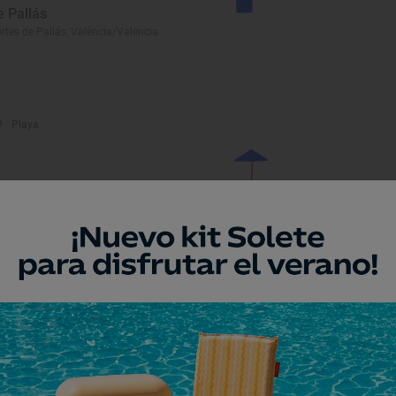
e Pallás
rtes de Pallás, València/Valencia
Playa
laya de Corint
gunto/Sagunt, València/Valencia
Playa
layas de Sagunto
gunto/Sagunt, València/Valencia