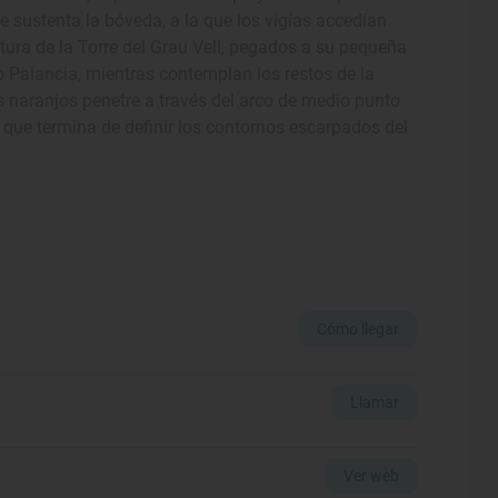
ue sustenta la bóveda, a la que los vigías accedían
ltura de la Torre del Grau Vell, pegados a su pequeña
río Palancia, mientras contemplan los restos de la
os naranjos penetre a través del arco de medio punto
e que termina de definir los contornos escarpados del
Cómo llegar
Llamar
Ver web