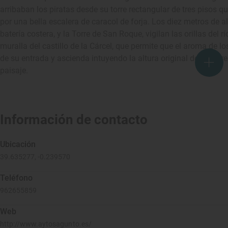
arribaban los piratas desde su torre rectangular de tres pisos q
por una bella escalera de caracol de forja. Los diez metros de a
batería costera, y la Torre de San Roque, vigilan las orillas del 
muralla del castillo de la Cárcel, que permite que el aroma de l
de su entrada y ascienda intuyendo la altura original de su torr
paisaje.
Información de contacto
Ubicación
39.635277, -0.239570
Teléfono
962655859
Web
http://www.aytosagunto.es/