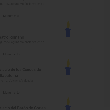
gunto/Sagunt, València/Valencia
Monumento
eatro Romano
gunto/Sagunt, València/Valencia
Monumento
alacio de los Condes de
illapaterna
terna, València/Valencia
Monumento
alacio del Barón de Cortes