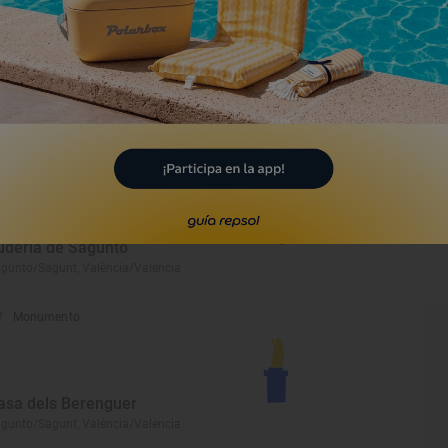
Monumento
rmitas de Sagunto
gunto/Sagunt, València/Valencia
Lugar Emblemático
udería de Sagunto
gunto/Sagunt, València/Valencia
Monumento
asa dels Berenguer
gunto/Sagunt, València/Valencia