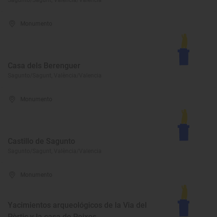
Sagunto/Sagunt, València/Valencia
Monumento
Casa dels Berenguer
Sagunto/Sagunt, València/Valencia
Monumento
Castillo de Sagunto
Sagunto/Sagunt, València/Valencia
Monumento
Yacimientos arqueológicos de la Via del
Pòrtic y la casa de Peixos