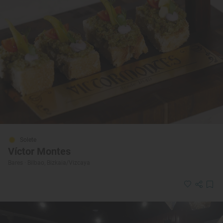
Solete
Víctor Montes
Bares · Bilbao, Bizkaia/Vizcaya