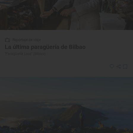
Reportaje de viaje
La última paragüería de Bilbao
‘Paragüería Leoz’ (Bilbao)