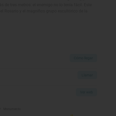
ás de tres metros: el enemigo no lo tenía fácil. Este
del Rosario y el magnífico grupo escultórico de la
Cómo llegar
Llamar
Ver web
Monumento