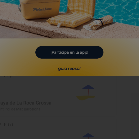
laya de La Murtra
nt Pol de Mar, Barcelona
Playa
laya de La Platjola
nt Pol de Mar, Barcelona
Playa
laya de La Roca Grossa
nt Pol de Mar, Barcelona
Playa