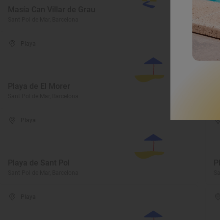
Masía Can Villar de Grau
P
Sant Pol de Mar, Barcelona
Sa
Playa
Playa de El Morer
P
Sant Pol de Mar, Barcelona
Sa
Playa
Playa de Sant Pol
P
Sant Pol de Mar, Barcelona
Sa
Playa