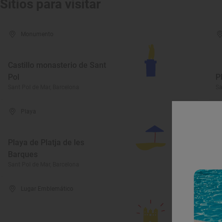
Sitios para visitar
Monumento
Castillo monasterio de Sant
Pol
P
Sant Pol de Mar, Barcelona
Sa
Playa
Playa de Platja de les
Barques
P
Sant Pol de Mar, Barcelona
Sa
Lugar Emblemático