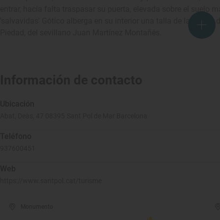
entrar, hacía falta traspasar su puerta, elevada sobre el suelo m
'salvavidas' Gótico alberga en su interior una talla de la Virgen 
Piedad, del sevillano Juan Martínez Montañés.
Información de contacto
Ubicación
Abat, Deàs, 47 08395 Sant Pol de Mar Barcelona
Teléfono
937600451
Web
https://www.santpol.cat/turisme
Monumento