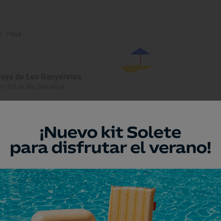
Playa
laya de Les Banyeretes
nt Pol de Mar, Barcelona
Playa
laya de Can Villar
nt Pol de Mar, Barcelona
Playa