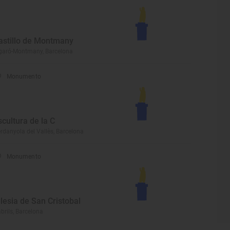
astillo de Montmany
garó-Montmany, Barcelona
Monumento
scultura de la C
rdanyola del Vallès, Barcelona
Monumento
glesia de San Cristobal
brils, Barcelona