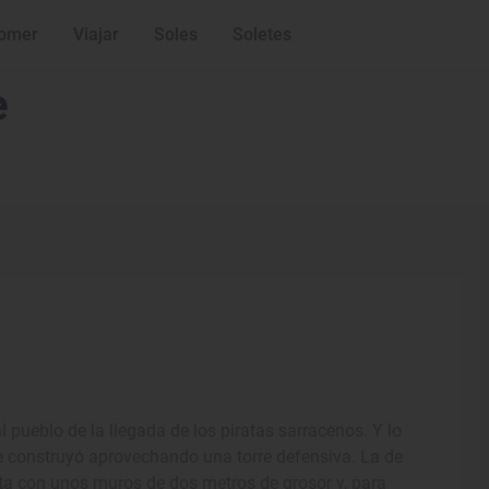
omer
Viajar
Soles
Soletes
e
l pueblo de la llegada de los piratas sarracenos. Y lo
e construyó aprovechando una torre defensiva. La de
ta con unos muros de dos metros de grosor y, para