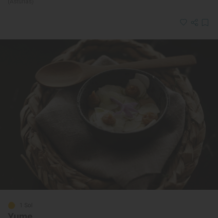
(Asturias)
1 Sol
Yume