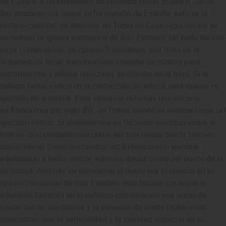
de Europa, a un pueblecito de Holanda como Brujas o Gante.
Sin embargo, no, nadie se ha movido de España, esto es el
norte occidental de Asturias, en Tapia de Casariego, donde se
encuentra la iglesia parroquial de San Esteban. Un bello templo
cuya composición de colores holandeses son fruto de la
arquitectura local: mampostería irregular de pizarra para
cerramientos y sillería reforzada de granito en la torre. Si la
belleza facial radica en la perfección simétrica, esta iglesia es
ejemplo de armonía. Para observar esto hay que encarar
su fisionomía del siglo XIX, de frente, donde es posible hacer un
ejercicio óptico. Si doblásemos su fachada principal sobre sí
misma, comprobaríamos cómo las tres naves que la forman
coinciden en todos los puntos, alzándose como ejemplo
equilibrado y bello, visible, además desde cualquier punto de la
localidad. Además de demostrar el gusto por lo clásico en la
iglesia parroquial de San Esteban, este templo consigue el
equilibrio también en lo estético combinando sus arcos de
medio punto, los pilares y la bóvedas de arista propios del
clasicismo, con la verticalidad y la claridad espacial en su