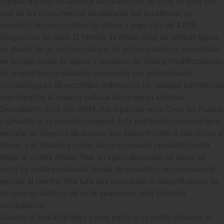
Parque Natural de Gorbeia, del municipio de Zuia, se topa con
uno de los monumentos ancestrales por excelencia, un
monolito de cinco metros de altura y algo más de 4.000
kilogramos de peso. El menhir de Arlobi erige su vertical figura
en medio de un entorno natural de extrema belleza, convertido
en testigo mudo de siglos y cambios, de años y modificaciones,
de orografías cambiantes cinceladas por adversidades
climatológicas de recorridos milenarios. Un vestigio patrimonial
que dignifica la riqueza cultural de la región alavesa.
Descubierto en el año 2004, fue reparado en la Casa del Parque
y devuelto a su posición original. Este patrimonio arqueológico
entraña un trayecto de acceso que discurre junto a ríos, como el
Bayas o el Arralde, y pistas de pronunciada pendiente hasta
llegar al monte Arlobi. Tras un ligero descenso, se eleva un
cerro de verde explanada donde se encuentra, en permanente
reposo, el menhir. Una ruta que acrecienta la magnificencia de
un recurso turístico de recia apariencia pero delicada
composición.
Cuando el visitante llega a este punto y se sienta próximo al