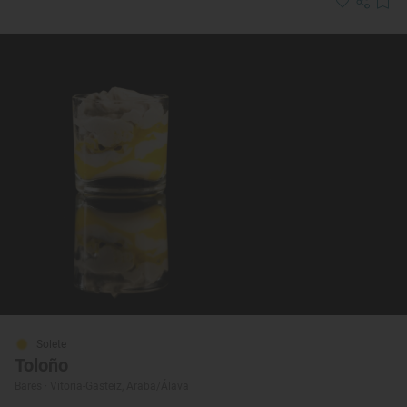
Solete
Toloño
Bares · Vitoria-Gasteiz, Araba/Álava