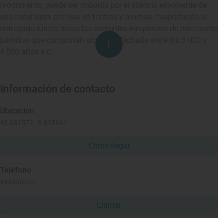
monumento, puede ser imbuido por el silencio envolvente de
una naturaleza profusa en formas y aromas, trasportando al
entregado turista hasta las corrientes temporales de misticismo
primitivo que comportan una edad fechada entre los 3.000 y
4.000 años a.C.
Información de contacto
Ubicación
43.031572, -2.828664
Cómo llegar
Teléfono
945430440
Llamar