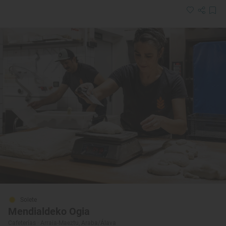
Solete
Mendialdeko Ogia
Cafeterías · Arraia-Maeztu, Araba/Álava