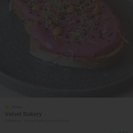
Solete
Velvet Bakery
Cafeterías · Vitoria-Gasteiz, Araba/Álava