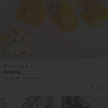
Restaurante Guía Repsol
Paredes
Restaurante · Lorca, Murcia