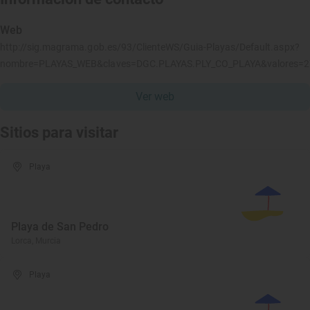
Web
http://sig.magrama.gob.es/93/ClienteWS/Guia-Playas/Default.aspx?
nombre=PLAYAS_WEB&claves=DGC.PLAYAS.PLY_CO_PLAYA&valores=
Ver web
Sitios para visitar
Playa
Playa de San Pedro
Lorca, Murcia
Playa