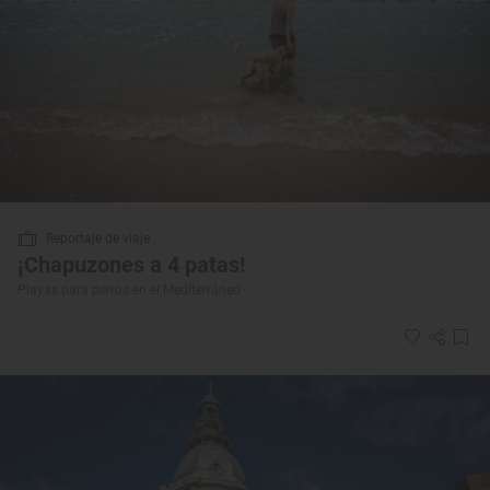
Reportaje de viaje
¡Chapuzones a 4 patas!
Playas para perros en el Mediterráneo