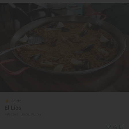
Solete
El Líos
Terrazas · Lorca, Murcia