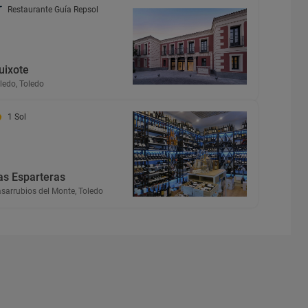
Restaurante Guía Repsol
uixote
ledo, Toledo
1 Sol
as Esparteras
sarrubios del Monte, Toledo