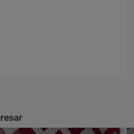
eresar