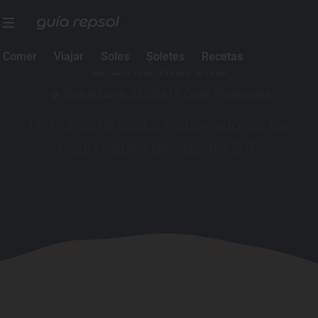
1 Sol Guía Repsol
Comer
Viajar
Soles
Soletes
Recetas
O Loxe Mareiro
Rúa Aduana, 56, 36613 Carril, Pontevedra
Un marco de postal recuperado por los
responsables de 'Abastos 2.0'.