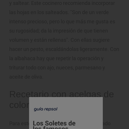
y saltear. Este cocinero recomienda incorporar
las hojas en los salteados. "Son de un verde
intenso precioso, pero lo que más me gusta es
su rugosidad; da la impresión de que tienen
volumen y están rellenas". Con ellas sugiere
hacer un pesto, escaldándolas ligeramente. Con
la albahaca hay que repetir la operación y
triturar todo con ajo, nueces, parmesano y
aceite de oliva.
Recetario con acelgas de
colores
Para este reportaje, Leache ha seleccionado