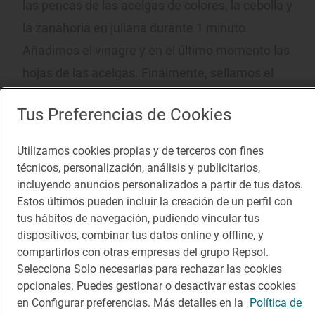
las pencas de las acelgas de colores, la cebolla y
la zanahoria en juliana durante 1 minuto.
Añadimos el vinagre y en el último momento las
hojas de las acelgas. Finalmente, sellamos el
conejo en la sartén, 1 minuto por cada lado para
Tus Preferencias de Cookies
dorarlo, y lo acompañamos de la crema de
boniato y el escabeche de acelgas.
Utilizamos cookies propias y de terceros con fines
técnicos, personalización, análisis y publicitarios,
3. Guiso de acelgas y miso
incluyendo anuncios personalizados a partir de tus datos.
Estos últimos pueden incluir la creación de un perfil con
tus hábitos de navegación, pudiendo vincular tus
PARA 4 PERSONAS
dispositivos, combinar tus datos online y offline, y
compartirlos con otras empresas del grupo Repsol.
Selecciona Solo necesarias para rechazar las cookies
opcionales. Puedes gestionar o desactivar estas cookies
TIEMPO DE COCCIÓN: 20
en Configurar preferencias. Más detalles en la
Política de