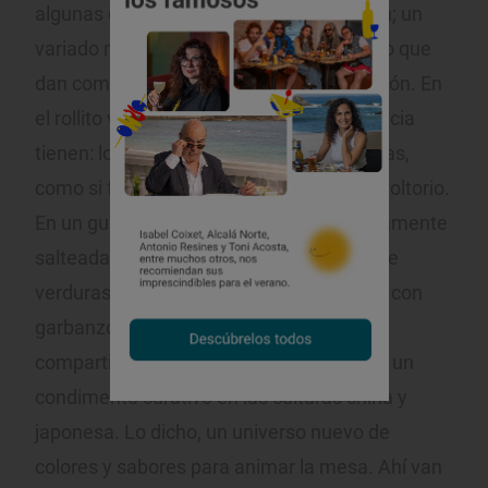
algunas de las recetas que más le gustan; un
variado muestrario que evidencia el juego que
dan como ingrediente principal o guarnición. En
el rollito vietnamita es donde más presencia
tienen: los tallos, como
crudités
, y las hojas,
como si fueran papel de arroz para el envoltorio.
En un guiso tradicional de conejo, sencillamente
salteadas con el aliño de un escabeche de
verduras. También encuentran acomodo con
garbanzos y calamares y, por último,
compartiendo protagonismo con el
miso
, un
condimento curativo en las culturas china y
japonesa. Lo dicho, un universo nuevo de
colores y sabores para animar la mesa. Ahí van