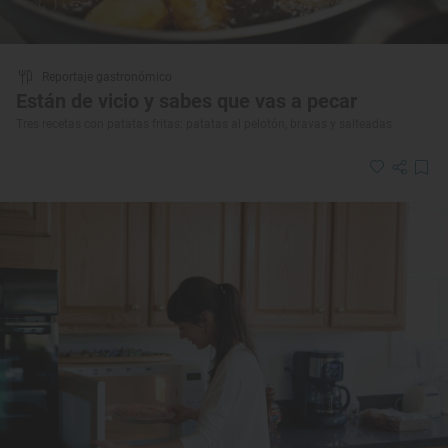
Reportaje gastronómico
Están de vicio y sabes que vas a pecar
Tres recetas con patatas fritas: patatas al pelotón, bravas y salteadas