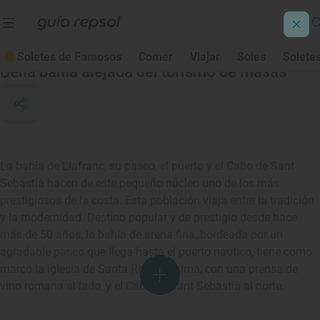
Llafranc
Soletes de Famosos
Comer
Viajar
Soles
Solete
Bella bahía alejada del turismo de masas
La bahía de Llafranc, su paseo, el puerto y el Cabo de Sant
Sebastià hacen de este pequeño núcleo uno de los más
prestigiosos de la costa. Esta población viaja entre la tradición
y la modernidad. Destino popular y de prestigio desde hace
más de 50 años, la bahía de arena fina, bordeada por un
agradable paseo que llega hasta el puerto náutico, tiene como
marco la iglesia de Santa Rosa de Lima, con una prensa de
vino romana al lado, y el Cabo de Sant Sebastià al norte.