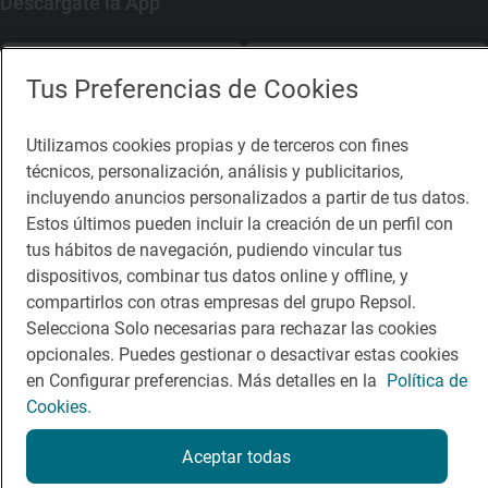
Descárgate la App
App Store
Google Play
Tus Preferencias de Cookies
Guía Repsol
Enlaces
Utilizamos cookies propias y de terceros con fines
técnicos, personalización, análisis y publicitarios,
Comer
Contacto
incluyendo anuncios personalizados a partir de tus datos.
Estos últimos pueden incluir la creación de un perfil con
Viajar
Sala de prensa
tus hábitos de navegación, pudiendo vincular tus
Dormir
Canal de ética
dispositivos, combinar tus datos online y offline, y
compartirlos con otras empresas del grupo Repsol.
Selecciona Solo necesarias para rechazar las cookies
opcionales. Puedes gestionar o desactivar estas cookies
en Configurar preferencias. Más detalles en la
Política de
Cookies.
Política de privacidad
Política de cookies
Nota legal
Condiciones del servicio
Aceptar todas
© Repsol S.A. 2000
- 2026