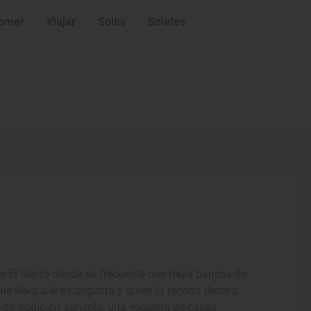
omer
Viajar
Soles
Soletes
de El Hierro donde es frecuente que haya bancos de
ue lleva a él es angosta y quien la recorra deberá
de tradición agrícola, una escalera de casas