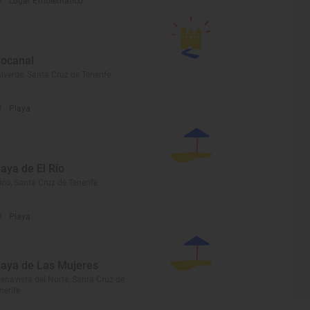
Lugar Emblemático
ocanal
lverde, Santa Cruz de Tenerife
Playa
laya de El Río
ico, Santa Cruz de Tenerife
Playa
laya de Las Mujeres
enavista del Norte, Santa Cruz de
nerife