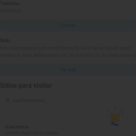
Teléfono
922550025
Llamar
Web
http://sig.magrama.gob.es/93/ClienteWS/Guia-Playas/Default.aspx?
nombre=PLAYAS_WEB&claves=DGC.PLAYAS.PLY_CO_PLAYA&valores=
Ver web
Sitios para visitar
Lugar Emblemático
Guarazoca
Valverde, Santa Cruz de Tenerife