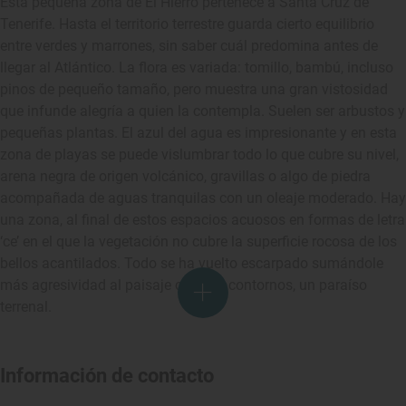
Esta pequeña zona de El Hierro pertenece a Santa Cruz de
Tenerife. Hasta el territorio terrestre guarda cierto equilibrio
entre verdes y marrones, sin saber cuál predomina antes de
llegar al Atlántico. La flora es variada: tomillo, bambú, incluso
pinos de pequeño tamaño, pero muestra una gran vistosidad
que infunde alegría a quien la contempla. Suelen ser arbustos y
pequeñas plantas. El azul del agua es impresionante y en esta
zona de playas se puede vislumbrar todo lo que cubre su nivel,
arena negra de origen volcánico, gravillas o algo de piedra
acompañada de aguas tranquilas con un oleaje moderado. Hay
una zona, al final de estos espacios acuosos en formas de letra
‘ce’ en el que la vegetación no cubre la superficie rocosa de los
bellos acantilados. Todo se ha vuelto escarpado sumándole
más agresividad al paisaje con sus contornos, un paraíso
terrenal.
Información de contacto