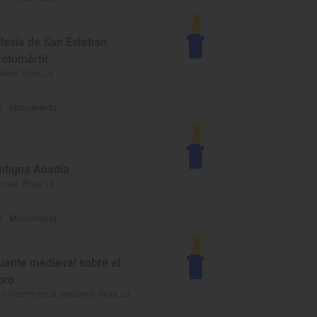
glesia de San Esteban
rotomártir
alos, Rioja, La
Monumento
ntigua Abadía
iones, Rioja, La
Monumento
uente medieval sobre el
bro
n Vicente de la Sonsierra, Rioja, La