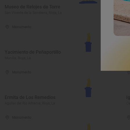
Museo de Relojes de Torre
M
San Vicente de la Sonsierra, Rioja, La
Ha
Monumento
E
Yacimiento de Peñaportillo
C
Munilla, Rioja, La
Sa
Monumento
Ermita de Los Remedios
I
Aguilar del Río Alhama, Rioja, La
Ce
Monumento