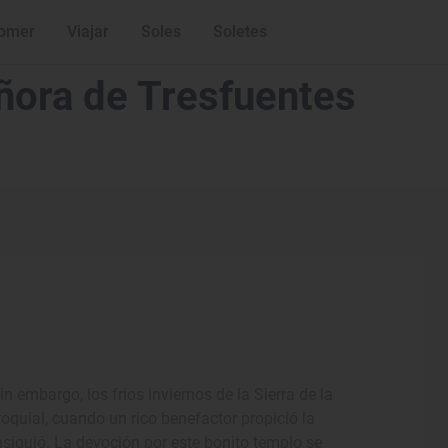
omer
Viajar
Soles
Soletes
eñora de Tresfuentes
n embargo, los fríos inviernos de la Sierra de la
oquial, cuando un rico benefactor propició la
nsiguió. La devoción por este bonito templo se