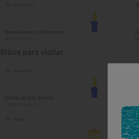
Monumento
Respiraderos o Chimeneas
C
Briñas, Rioja, La
Sa
Sitios para visitar
Monumento
I
Ermita de San Andrés
d
Valgañón, Rioja, La
Va
Museo