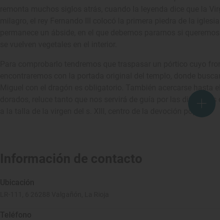
remonta muchos siglos atrás, cuando la leyenda dice que la Virg
milagro, el rey Fernando III colocó la primera piedra de la iglesia.
permanece un ábside, en el que debemos pararnos si queremos
se vuelven vegetales en el interior.
Para comprobarlo tendremos que traspasar un pórtico cuyo front
encontraremos con la portada original del templo, donde buscar 
Miguel con el dragón es obligatorio. También acercarse hasta el 
dorados, reluce tanto que nos servirá de guía por las diferentes 
a la talla de la virgen del s. XIII, centro de la devoción popular.
Información de contacto
Ubicación
LR-111, 6 26288 Valgañón, La Rioja
Teléfono