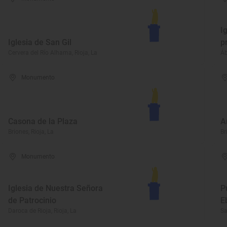
I
Iglesia de San Gil
p
Cervera del Río Alhama, Rioja, La
Áb
Monumento
Casona de la Plaza
A
Briones, Rioja, La
Br
Monumento
Iglesia de Nuestra Señora
P
de Patrocinio
E
Daroca de Rioja, Rioja, La
Sa