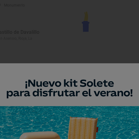
Monumento
astillo de Davalillo
n Asensio, Rioja, La
Monumento
glesia de Nuestra Señora
e Tresfuentes
lgañón, Rioja, La
Museo