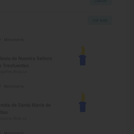
Llamar
Ver web
Monumento
glesia de Nuestra Señora
e Tresfuentes
lgañón, Rioja, La
Monumento
rmita de Santa María de
illas
jazarra, Rioja, La
Monumento