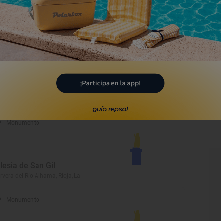
useo al Aire Libre
ro, Rioja, La
Monumento
rmita de Santa María de
illas
jazarra, Rioja, La
Monumento
glesia de San Gil
rvera del Río Alhama, Rioja, La
Monumento