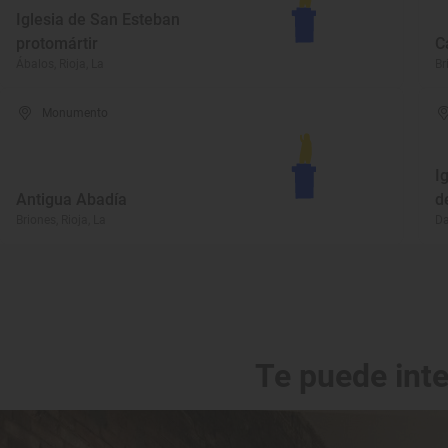
Iglesia de San Esteban
protomártir
C
Ábalos, Rioja, La
Br
Monumento
I
Antigua Abadía
d
Briones, Rioja, La
Da
Te puede int