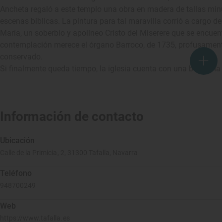
Ancheta regaló a este templo una obra en madera de tallas mi
escenas bíblicas. La pintura para tal maravilla corrió a cargo
María, un soberbio y apolíneo Cristo del Miserere que se encuentr
contemplación merece el órgano Barroco, de 1735, profusamen
conservado.
Si finalmente queda tiempo, la iglesia cuenta con una bellísima c
Información de contacto
Ubicación
Calle de la Primicia, 2, 31300 Tafalla, Navarra
Teléfono
948700249
Web
https://www.tafalla.es