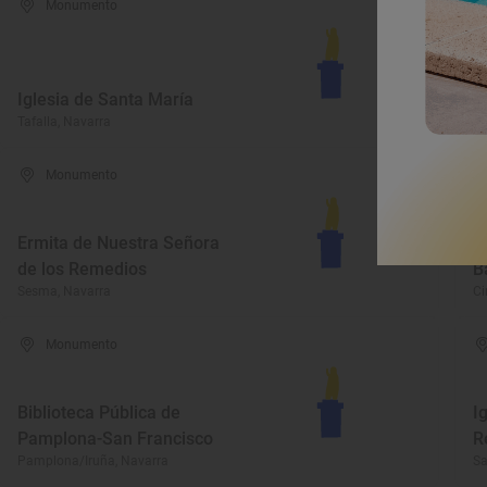
Monumento
M
Iglesia de Santa María
B
Tafalla, Navarra
Ba
Monumento
Ermita de Nuestra Señora
P
de los Remedios
B
Sesma, Navarra
Ci
Monumento
Biblioteca Pública de
I
Pamplona-San Francisco
R
Pamplona/Iruña, Navarra
Sa