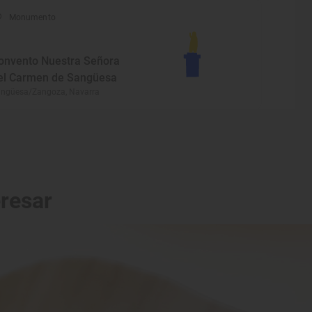
Monumento
onvento Nuestra Señora
el Carmen de Sangüesa
ngüesa/Zangoza, Navarra
eresar