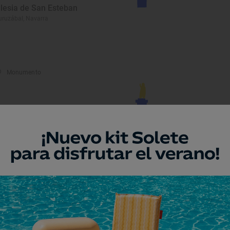
glesia de San Esteban
ruzábal, Navarra
Monumento
glesia de San Pedro
falla, Navarra
Monumento
asa de los Mencos
falla, Navarra