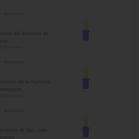
Monumento
alacio del Marqués de
eria
falla, Navarra
Monumento
onvento de la Purísima
oncepción
falla, Navarra
Monumento
arroquia de San Juan
autista