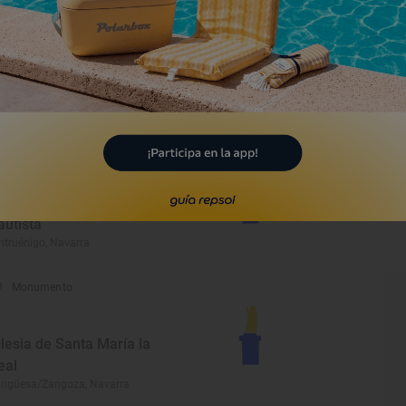
Museo
useo Etnográfico de
aztan Jorge Oteiza
ztan, Navarra
Monumento
arroquia de San Juan
autista
ntruénigo, Navarra
Monumento
glesia de Santa María la
eal
ngüesa/Zangoza, Navarra