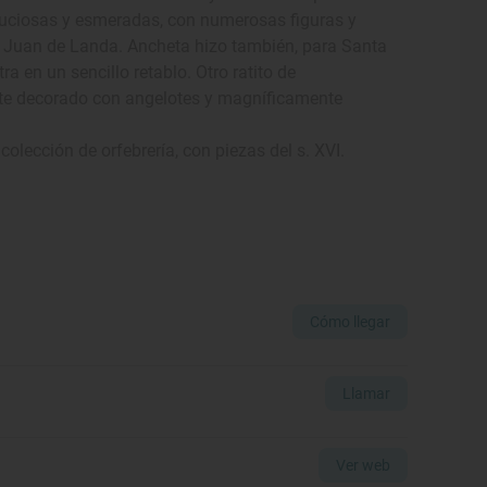
nuciosas y esmeradas, con numerosas figuras y
 de Juan de Landa. Ancheta hizo también, para Santa
a en un sencillo retablo. Otro ratito de
te decorado con angelotes y magníficamente
olección de orfebrería, con piezas del s. XVI.
Cómo llegar
Llamar
Ver web