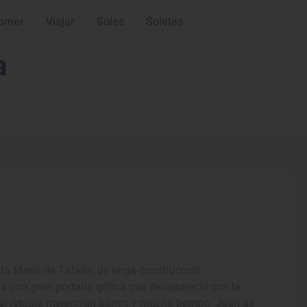
omer
Viajar
Soles
Soletes
a
nta María de Tafalla, de larga construcción
ía una gran portada gótica que desapareció con la
tal retablo merece un banco y mucho tiempo. Juan de