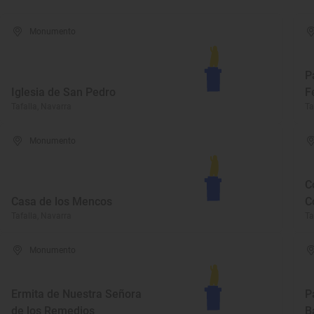
Monumento
P
Iglesia de San Pedro
F
Tafalla, Navarra
Ta
Monumento
C
Casa de los Mencos
C
Tafalla, Navarra
Ta
Monumento
Ermita de Nuestra Señora
P
de los Remedios
B