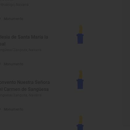
ntruénigo, Navarra
Monumento
glesia de Santa María la
eal
ngüesa/Zangoza, Navarra
Monumento
onvento Nuestra Señora
el Carmen de Sangüesa
ngüesa/Zangoza, Navarra
Monumento