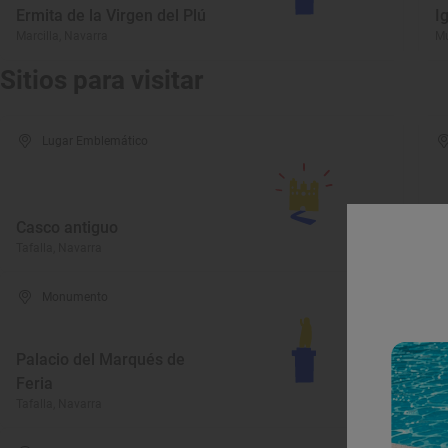
Ermita de la Virgen del Plú
I
Marcilla, Navarra
Mu
Sitios para visitar
Lugar Emblemático
Casco antiguo
I
Tafalla, Navarra
Ta
Monumento
Palacio del Marqués de
Feria
C
Tafalla, Navarra
Ta