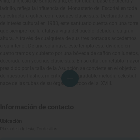
villa, la iglesia de Santa María, construida a base de piedra y
ladrillo, refleja la influencia del Monasterio del Escorial en toda
su estructura gótica con retoques clasicistas. Declarado bien
de interés cultural en 1983, este santuario cuenta con una torre
que siempre fue la atalaya vigía del pueblo, debido a su gran
altura. A través de cualquiera de sus tres portadas accedemos
a su interior. De una sola nave, este templo está dividido en
cuatro tramos y cubierto por una bóveda de cañón con lunetos,
decorada con yeserías clasicistas. En su altar, un retablo mayor
presidido por la talla de la Asunción se convierte en el objetivo
de nuestros flashes, mientras una agradable melodía celestial
nace de las tubas de su órgano barroco del s. XVIII.
Información de contacto
Ubicación
Plaza de la Iglesia, Tordesillas.