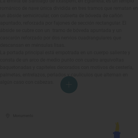
La ermita de Santiago de Itxasperri, en Egiarreta, es un templo
románico de nave única dividida en tres tramos que rematan en
un ábside semicircular, con cubierta de bóveda de cañón
apuntado, reforzada por fajones de sección rectangular. El
ábside se cubre con un tramo de bóveda apuntada y un
cascarón reforzado por dos nervios cuadrangulares que
descansan en ménsulas lisas.
La portada principal está empotrada en un cuerpo saliente y
consta de un arco de medio punto con cuatro arquivoltas
baquetonadas y capiteles decorados con motivos de cestería,
palmetas, entrelazos, perlados y caulículos que alternan en
algún caso con cabezas.
Monumento