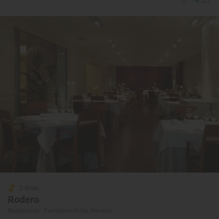
2 Soles
Rodero
Restaurante · Pamplona/Iruña, Navarra