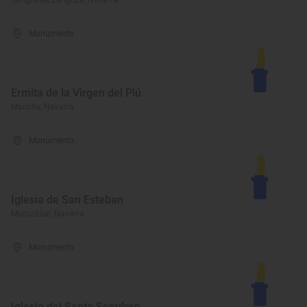
Sangüesa/Zangoza, Navarra
Monumento
Ermita de la Virgen del Plú
Marcilla, Navarra
Monumento
Iglesia de San Esteban
Muruzábal, Navarra
Monumento
Iglesia del Santo Sepulcro