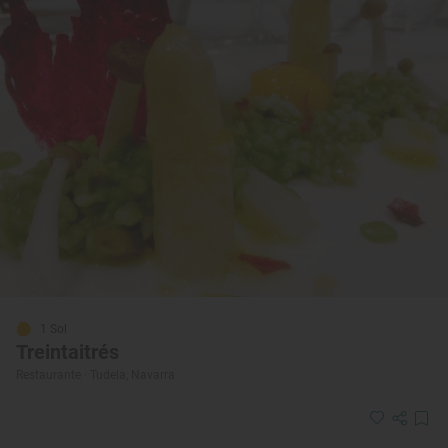
1 Sol
Treintaitrés
Restaurante · Tudela, Navarra