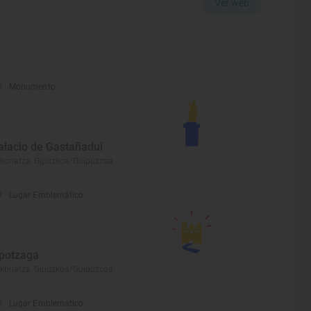
Ver web
Monumento
alacio de Gastañadui
koriatza, Gipuzkoa/Guipúzcoa
Lugar Emblemático
potzaga
koriatza, Gipuzkoa/Guipúzcoa
Lugar Emblemático