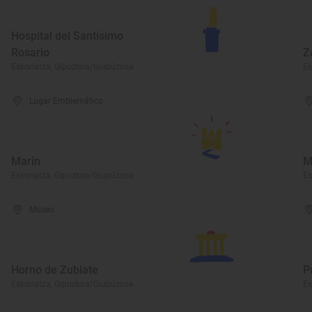
Hospital del Santísimo
Rosario
Z
Eskoriatza, Gipuzkoa/Guipúzcoa
Es
Lugar Emblemático
Marin
M
Eskoriatza, Gipuzkoa/Guipúzcoa
Es
Museo
Horno de Zubiate
P
Eskoriatza, Gipuzkoa/Guipúzcoa
Es