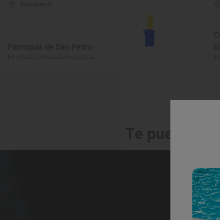
Monumento
C
Parroquia de San Pedro
E
Eskoriatza, Gipuzkoa/Guipúzcoa
Es
Te puede int