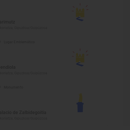
arimutz
koriatza, Gipuzkoa/Guipúzcoa
Lugar Emblemático
endiola
koriatza, Gipuzkoa/Guipúzcoa
Monumento
alacio de Zalbidegoitia
koriatza, Gipuzkoa/Guipúzcoa