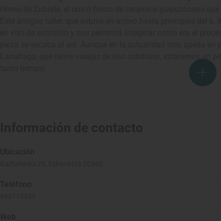
Horno de Zubiate, el único horno de cerámica guipuzcoano que 
Este antiguo taller, que estuvo en activo hasta principios del s.
en vías de extinción y nos permitirá imaginar cómo era el proce
pieza se secaba al sol. Aunque en la actualidad solo queda en pi
Larrañaga, que reúne vasijas de uso cotidiano, estaremos un p
tanto tiempo.
Información de contacto
Ubicación
Gaztañadui 29, Eskoriatza 20540
Teléfono
943715453
Web