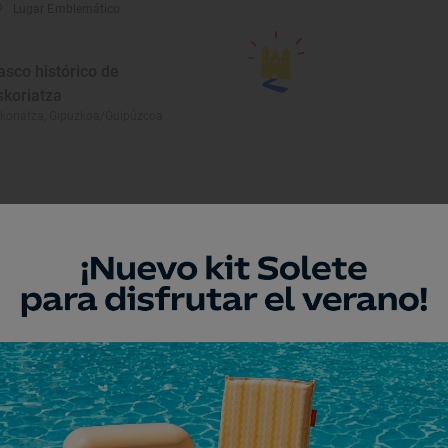
Lugar Emblemático
asco histórico de
skoriatza
koriatza, Gipuzkoa/Guipúzcoa
eresar