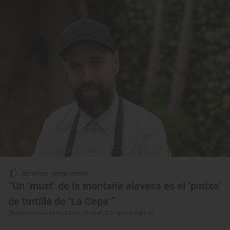
Reportaje gastronómico
“Un ‘must’ de la montaña alavesa es el ‘pintxo’
de tortilla de ‘La Cepa’”
Dónde come Edorta Lamo (‘Arrea!’; Campezo, Álaba)