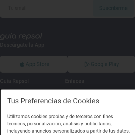
Suscribirme
Descárgate la App
App Store
Google Play
Guía Repsol
Enlaces
Comer
Contacto
Tus Preferencias de Cookies
Viajar
Sala de prensa
Utilizamos cookies propias y de terceros con fines
Dormir
Canal de ética
técnicos, personalización, análisis y publicitarios,
incluyendo anuncios personalizados a partir de tus datos.