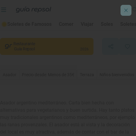
Brasero Atlántico
Soletes de Famosos
Comer
Viajar
Soles
Solete
Barcelona
, Barcelona
Restaurante
Guía Repsol
2026
Asador
Precio desde: Menos de 35€
Terraza
Niños bienvenidos
Asador argentino mediterráneo. Carta bien hecha con
alternativas para vegetarianos y buen surtida. Hay tanto platos
muy tradicionales argentinos como mediterráneos, por ejemplo
las ranas provenzales. El asador está al vista y la decoración
del local es muy atractiva, además de contar con el bar de la