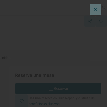
venidos
Reserva una mesa
Reservar
Haz una reserva en Guía Repsol y disfruta de
beneficios exclusivos.