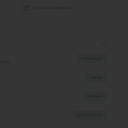
Opción de reservas
Cómo llegar
artín)
Llamar
Ver web
Ver Instagram