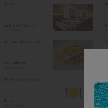
1 Sol
La Bien Aparecida
P
Madrid, Madrid
Ma
Restaurante Guía Repsol
Casa Alberto
C
Madrid, Madrid
Ma
Restaurante Guía Repsol
Kulto
R
Madrid, Madrid
Ma