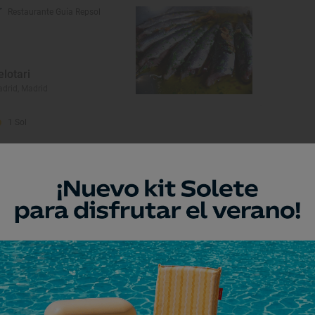
Restaurante Guía Repsol
elotari
drid, Madrid
1 Sol
asa Lucio
drid, Madrid
Restaurante Guía Repsol
onda 14
drid, Madrid