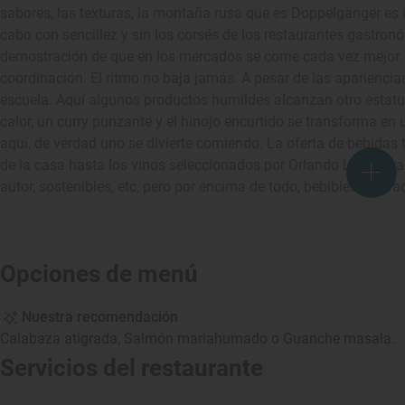
sabores, las texturas, la montaña rusa que es Doppelgänger es i
cabo con sencillez y sin los corsés de los restaurantes gastron
demostración de que en los mercados se come cada vez mejor. 
coordinación. El ritmo no baja jamás. A pesar de las apariencia
escuela. Aquí algunos productos humildes alcanzan otro estatu
calor, un curry punzante y el hinojo encurtido se transforma en
aquí, de verdad uno se divierte comiendo. La oferta de bebidas
de la casa hasta los vinos seleccionados por Orlando Lumbreras
autor, sostenibles, etc, pero por encima de todo, bebibles y agra
Opciones de menú
Nuestra recomendación
Calabaza atigrada, Salmón mariahumado o Guanche masala.
Servicios del restaurante