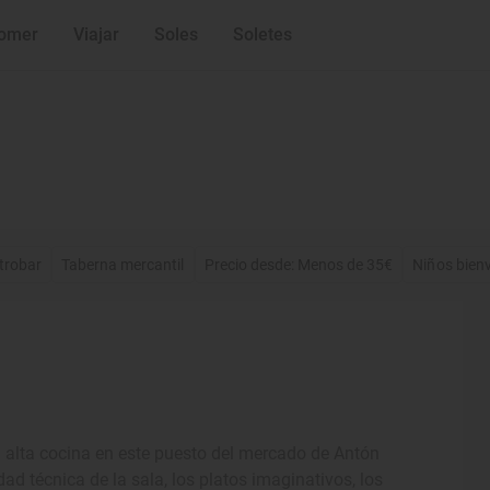
omer
Viajar
Soles
Soletes
trobar
Taberna mercantil
Precio desde: Menos de 35€
Niños bien
la alta cocina en este puesto del mercado de Antón
ad técnica de la sala, los platos imaginativos, los