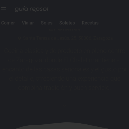
1 Sol Guía Repsol
Comer
Viajar
Soles
Soletes
Recetas
El Chalet
Santa Teresa de Jesús, 25, 50006, Zaragoza
Cocina clásica y de producto en pleno centro
de Zaragoza, donde El Chalet mantiene el
encanto de las casas señoriales y el gusto por
el detalle, ofreciendo una experiencia que
combina tradición y buen servicio.