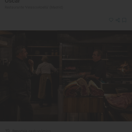
Óscar
Restaurante ‘VelascoAbellà’ (Madrid)
Reportaje gastronómico