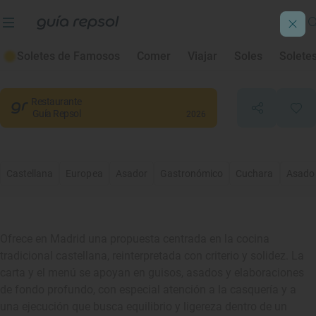
El Pedrusco de Aldealcorvo
Soletes de Famosos
Comer
Viajar
Soles
Solete
Madrid
, Madrid
Restaurante
Guía Repsol
2026
Castellana
Europea
Asador
Gastronómico
Cuchara
Asado
Ofrece en Madrid una propuesta centrada en la cocina
tradicional castellana, reinterpretada con criterio y solidez. La
carta y el menú se apoyan en guisos, asados y elaboraciones
de fondo profundo, con especial atención a la casquería y a
una ejecución que busca equilibrio y ligereza dentro de un