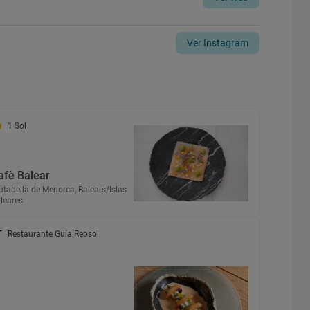
Ver Instagram
1 Sol
afè Balear
utadella de Menorca, Balears/Islas
leares
Restaurante Guía Repsol