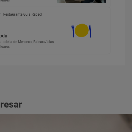
leares
Restaurante Guía Repsol
odai
utadella de Menorca, Balears/Islas
leares
eresar