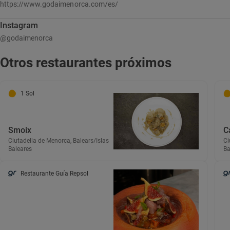
https://www.godaimenorca.com/es/
Instagram
@godaimenorca
Otros restaurantes próximos
1 Sol
Smoix
C
Ciutadella de Menorca, Balears/Islas
Ci
Baleares
Ba
Restaurante Guía Repsol