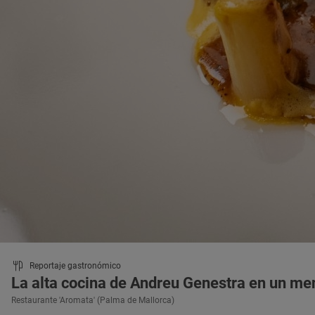
Reportaje gastronómico
La alta cocina de Andreu Genestra en un me
Restaurante 'Aromata' (Palma de Mallorca)