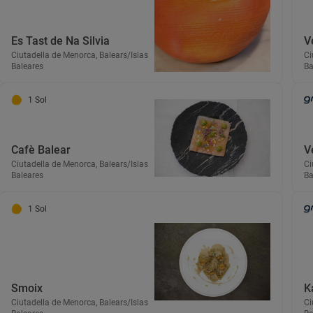
Es Tast de Na Silvia
V
Ciutadella de Menorca, Balears/Islas
Ci
Baleares
Ba
1 Sol
Cafè Balear
V
Ciutadella de Menorca, Balears/Islas
Ci
Baleares
Ba
1 Sol
Smoix
K
Ciutadella de Menorca, Balears/Islas
Ci