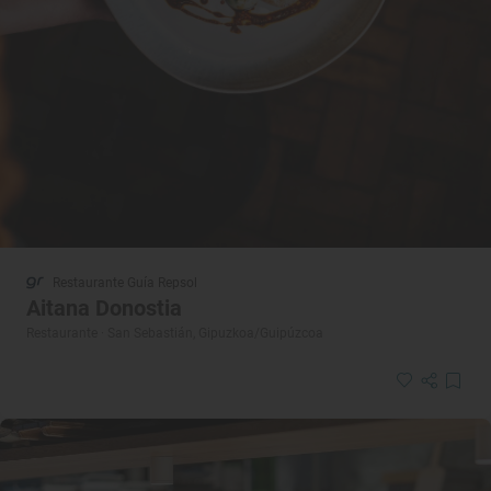
Restaurante Guía Repsol
Aitana Donostia
Restaurante · San Sebastián, Gipuzkoa/Guipúzcoa