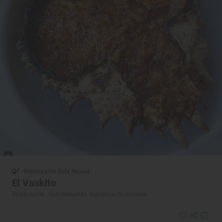
Restaurante Guía Repsol
El Vaskito
Restaurante · San Sebastián, Gipuzkoa/Guipúzcoa