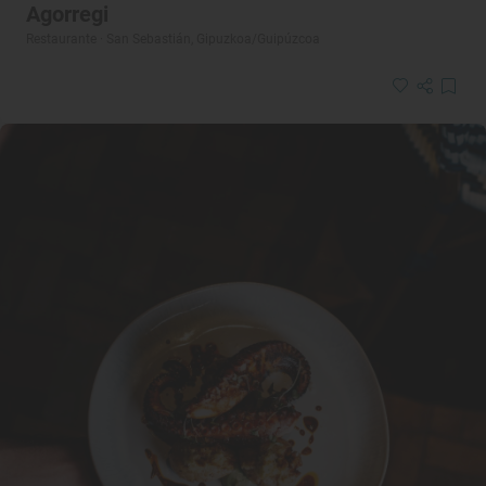
Agorregi
Restaurante · San Sebastián, Gipuzkoa/Guipúzcoa