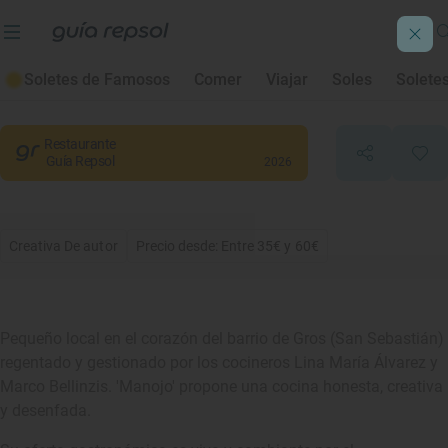
Manojo
Soletes de Famosos
Comer
Viajar
Soles
Solete
San Sebastián
, Gipuzkoa/Guipúzcoa
Restaurante
Guía Repsol
2026
Creativa De autor
Precio desde: Entre 35€ y 60€
Pequeño local en el corazón del barrio de Gros (San Sebastián)
regentado y gestionado por los cocineros Lina María Álvarez y
Marco Bellinzis. 'Manojo' propone una cocina honesta, creativa
y desenfada.