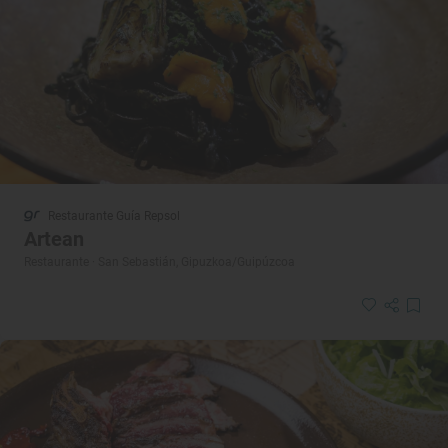
Restaurante Guía Repsol
Artean
Restaurante · San Sebastián, Gipuzkoa/Guipúzcoa