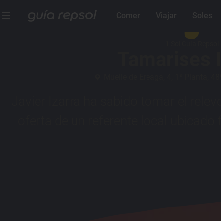
Comer
Viajar
Soles
1 Sol Guía Repsol
Tamarises I
Muelle de Ereaga, 4, 1ª Planta, 4
Javier Izarra ha sabido tomar el relevo
oferta de un referente local ubicado 