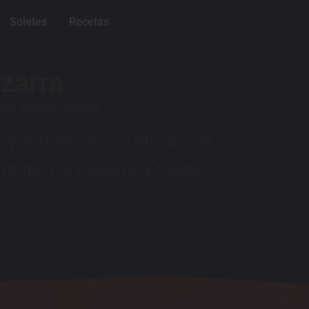
Soletes
Recetas
zarra
8992 Guecho, Vizcaya
 y actualizar con eficacia la
frente a la playa de Ereaga.