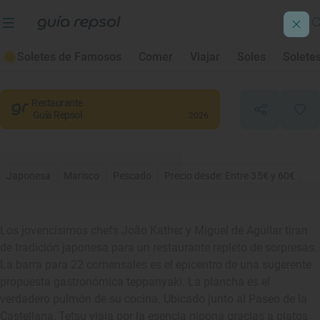
Tetsu
Soletes de Famosos
Comer
Viajar
Soles
Solete
Madrid
, Madrid
Restaurante
Guía Repsol
2026
Japonesa
Marisco
Pescado
Precio desde: Entre 35€ y 60€
Los jovencísimos chefs João Kather y Miguel de Aguilar tiran
de tradición japonesa para un restaurante repleto de sorpresas.
La barra para 22 comensales es el epicentro de una sugerente
propuesta gastronómica teppanyaki. La plancha es el
verdadero pulmón de su cocina. Ubicado junto al Paseo de la
Castellana, Tetsu viaja por la esencia nipona gracias a platos