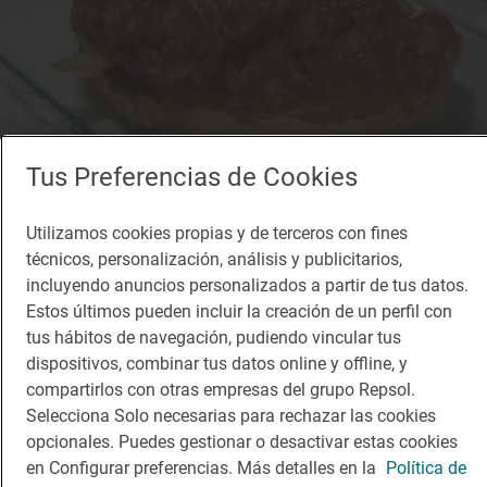
Tus Preferencias de Cookies
Restaurante Guía Repsol
AskuaBarra
Utilizamos cookies propias y de terceros con fines
Restaurante · Madrid, Madrid
técnicos, personalización, análisis y publicitarios,
incluyendo anuncios personalizados a partir de tus datos.
Estos últimos pueden incluir la creación de un perfil con
tus hábitos de navegación, pudiendo vincular tus
¡Mantente al tanto!
dispositivos, combinar tus datos online y offline, y
Suscríbete a la newsletter de los amantes del viaje y de
compartirlos con otras empresas del grupo Repsol.
la buena comida
Selecciona Solo necesarias para rechazar las cookies
opcionales. Puedes gestionar o desactivar estas cookies
Suscribirme
en Configurar preferencias. Más detalles en la
Política de