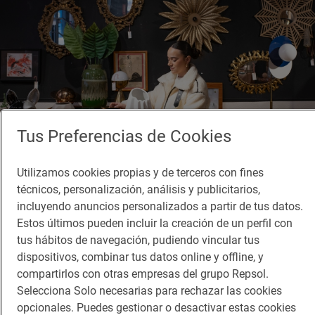
Tus Preferencias de Cookies
Utilizamos cookies propias y de terceros con fines
técnicos, personalización, análisis y publicitarios,
incluyendo anuncios personalizados a partir de tus datos.
Reportaje de viaje
Estos últimos pueden incluir la creación de un perfil con
La Latina en nueve tiendas únicas
tus hábitos de navegación, pudiendo vincular tus
Dónde comprar en el Barrio de La Latina de Madrid
dispositivos, combinar tus datos online y offline, y
compartirlos con otras empresas del grupo Repsol.
Selecciona Solo necesarias para rechazar las cookies
opcionales. Puedes gestionar o desactivar estas cookies