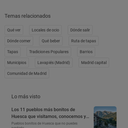
Temas relacionados
Qué ver
Locales de ocio
Dónde salir
Dónde comer
Qué beber
Ruta de tapas
Tapas
Tradiciones Populares
Barrios
Municipios
Lavapiés (Madrid)
Madrid capital
Comunidad de Madrid
Lo más visto
Los 11 pueblos más bonitos de
Huesca que visitamos, conocemos y
amamos
Pueblos bonitos de Huesca que no puedes
perderte